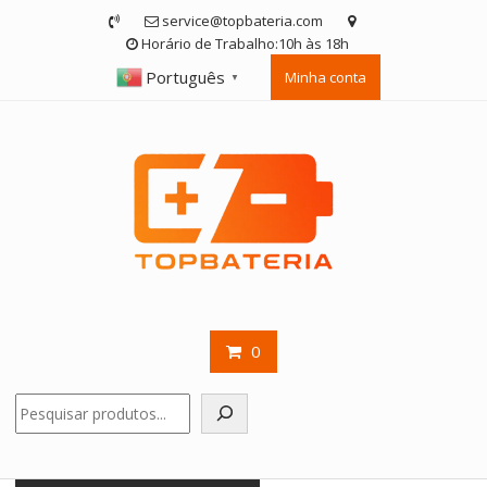
Skip
service@topbateria.com
to
Horário de Trabalho:10h às 18h
content
Português
Minha conta
▼
0
Pesquisar