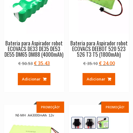
Bateria para Aspirador robot
Bateria para Aspirador robot
ECOVACS DE33 DE35 DE53
ECOVACS DEEBOT 520 523
DE55 DM65 DM88 (4000mAh)
526 T3 T5 (1800mAh)
O
O
O
O
€
35.43
€
24.00
€
50.53
€
35.10
preço
preço
preço
preço
original
atual
original
atual
Adicionar
Adicionar
era:
é:
era:
é:
€ 50.53.
€ 35.43.
€ 35.10.
€ 24.00.
PROMOÇÃO!
PROMOÇÃO!