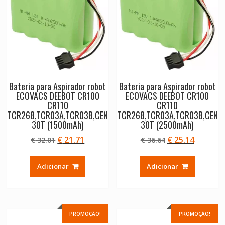
Bateria para Aspirador robot
Bateria para Aspirador robot
ECOVACS DEEBOT CR100
ECOVACS DEEBOT CR100
CR110
CR110
TCR268,TCR03A,TCR03B,CEN
TCR268,TCR03A,TCR03B,CEN
30T (1500mAh)
30T (2500mAh)
O
O
O
O
€
21.71
€
25.14
€
32.01
€
36.64
preço
preço
preço
preço
original
atual
original
atual
Adicionar
Adicionar
era:
é:
era:
é:
€ 32.01.
€ 21.71.
€ 36.64.
€ 25.14.
PROMOÇÃO!
PROMOÇÃO!