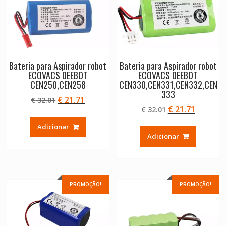
Bateria para Aspirador robot
Bateria para Aspirador robot
ECOVACS DEEBOT
ECOVACS DEEBOT
CEN250,CEN258
CEN330,CEN331,CEN332,CEN
333
O
O
€
21.71
€
32.01
O
O
€
21.71
preço
preço
€
32.01
preço
preço
original
atual
Adicionar
original
atual
era:
é:
Adicionar
era:
é:
€ 32.01.
€ 21.71.
€ 32.01.
€ 21.71.
PROMOÇÃO!
PROMOÇÃO!