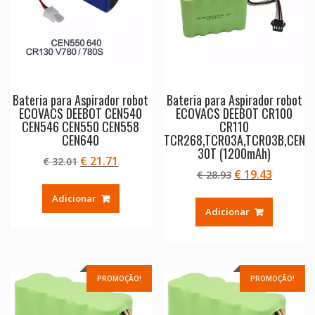
Bateria para Aspirador robot
Bateria para Aspirador robot
ECOVACS DEEBOT CEN540
ECOVACS DEEBOT CR100
CEN546 CEN550 CEN558
CR110
CEN640
TCR268,TCR03A,TCR03B,CEN
30T (1200mAh)
O
O
€
21.71
€
32.01
O
O
€
19.43
preço
preço
€
28.93
preço
preço
original
atual
Adicionar
original
atual
era:
é:
Adicionar
era:
é:
€ 32.01.
€ 21.71.
€ 28.93.
€ 19.43.
PROMOÇÃO!
PROMOÇÃO!