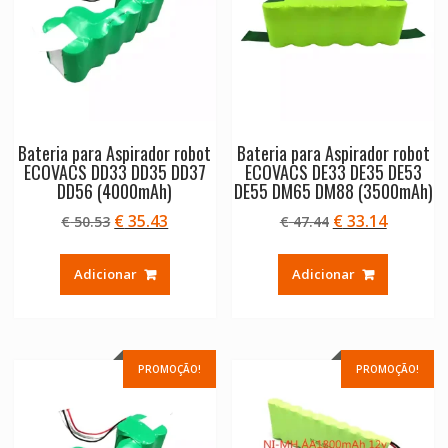
Bateria para Aspirador robot
Bateria para Aspirador robot
ECOVACS DD33 DD35 DD37
ECOVACS DE33 DE35 DE53
DD56 (4000mAh)
DE55 DM65 DM88 (3500mAh)
O
O
O
O
€
35.43
€
33.14
€
50.53
€
47.44
preço
preço
preço
preço
original
atual
original
atual
Adicionar
Adicionar
era:
é:
era:
é:
€ 50.53.
€ 35.43.
€ 47.44.
€ 33.14.
PROMOÇÃO!
PROMOÇÃO!