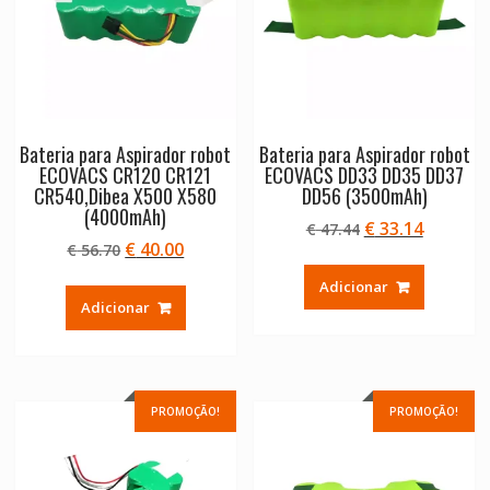
Bateria para Aspirador robot
Bateria para Aspirador robot
ECOVACS CR120 CR121
ECOVACS DD33 DD35 DD37
CR540,Dibea X500 X580
DD56 (3500mAh)
(4000mAh)
O
O
€
33.14
€
47.44
O
O
€
40.00
€
56.70
preço
preço
preço
preço
original
atual
Adicionar
original
atual
era:
é:
Adicionar
era:
é:
€ 47.44.
€ 33.14.
€ 56.70.
€ 40.00.
PROMOÇÃO!
PROMOÇÃO!