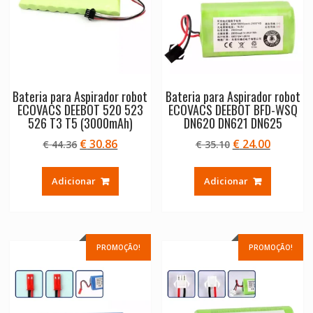
Bateria para Aspirador robot
Bateria para Aspirador robot
ECOVACS DEEBOT 520 523
ECOVACS DEEBOT BFD-WSQ
526 T3 T5 (3000mAh)
DN620 DN621 DN625
O
O
O
O
€
30.86
€
24.00
€
44.36
€
35.10
preço
preço
preço
preço
original
atual
original
atual
Adicionar
Adicionar
era:
é:
era:
é:
€ 44.36.
€ 30.86.
€ 35.10.
€ 24.00.
PROMOÇÃO!
PROMOÇÃO!