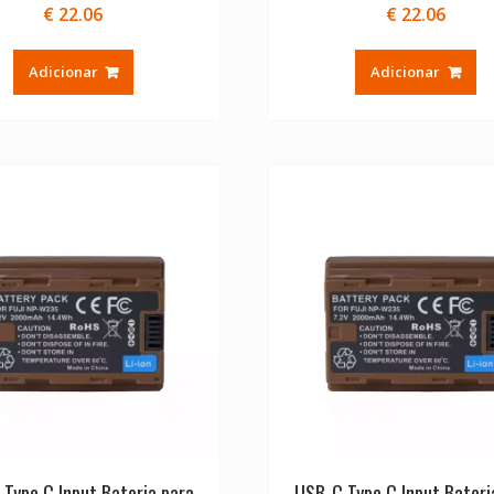
€
22.06
€
22.06
Adicionar
Adicionar
Type C Input Bateria para
USB-C Type C Input Bateri