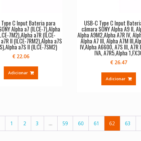
Type C Input Bateria para
USB-C Type C Input Bateri
ONY Alpha a7 (ILCE-7),Alpha
câmara SONY Alpha A9 II, Al
(ILCE-7M2),Alpha a7R (ILCE-
Alpha A9M2,Alpha A7R IV, Alpha
 a7R II (ILCE-7RM2),Alpha a7S
Alpha A7 III, Alpha A7M III,A
S),Alpha a7S II (ILCE-7SM2)
IV,Alpha A6600, A7S III, A7R I
IVA, A7R5,Alpha 1,FX3
€
22.06
€
26.47
Adicionar
Adicionar
←
1
2
3
…
59
60
61
62
63