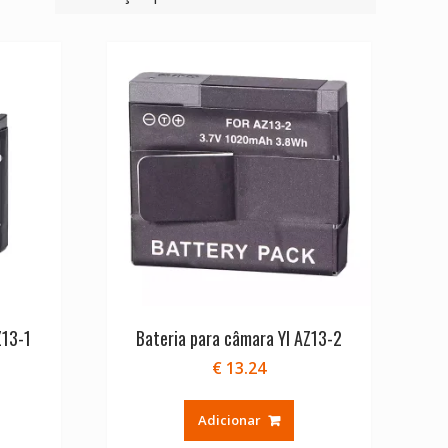
Z13-1
Bateria para câmara YI AZ13-2
€
13.24
Adicionar