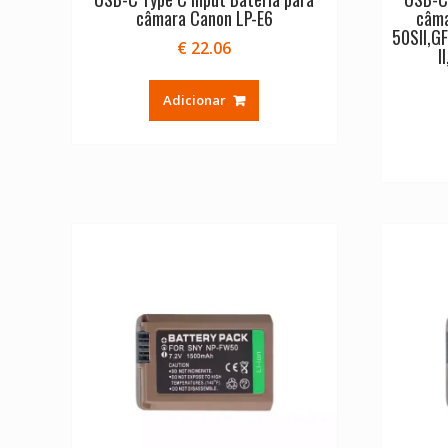
câmara Canon LP-E6
câma
50SII,G
€
22.06
I
Adicionar