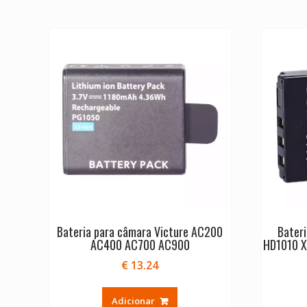
Bateria para câmara Victure AC200
Bater
AC400 AC700 AC900
HD1010 X
€
13.24
Adicionar