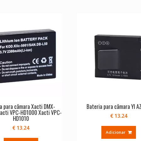
ia para câmara Xacti DMX-
Bateria para câmara YI A
acti VPC-HD1000 Xacti VPC-
€
13.24
HD1010
€
13.24
Adicionar