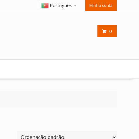
Português
Minha conta
▼
0