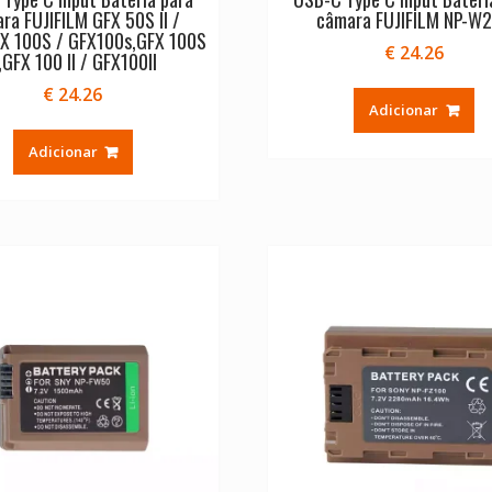
ra FUJIFILM GFX 50S II /
câmara FUJIFILM NP-W
FX 100S / GFX100s,GFX 100S
€
24.26
I,GFX 100 II / GFX100II
€
24.26
Adicionar
Adicionar