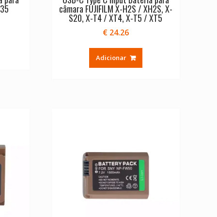
235
câmara FUJIFILM X-H2S / XH2S, X-
S20, X-T4 / XT4, X-T5 / XT5
€
24.26
Adicionar