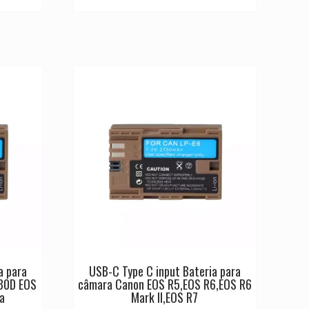
a para
USB-C Type C input Bateria para
80D EOS
câmara Canon EOS R5,EOS R6,EOS R6
a
Mark II,EOS R7