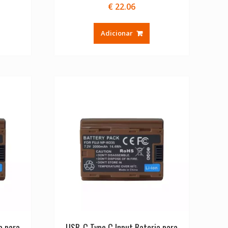
€
22.06
Adicionar
a para
USB-C Type C Input Bateria para