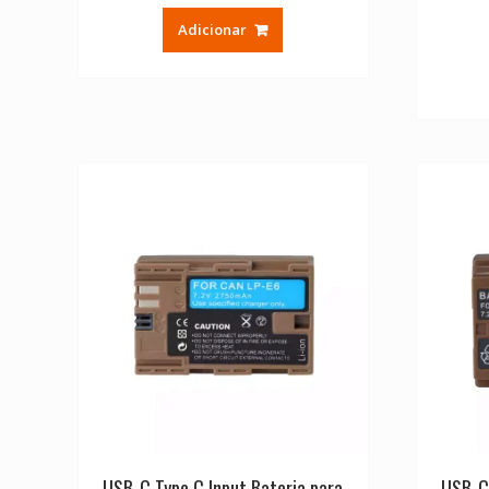
Adicionar
USB-C Type C Input Bateria para
USB-C 