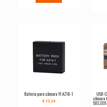
Bateria para câmara YI AZ16-1
USB-C 
câmara 
€
13.24
5D2,EOS