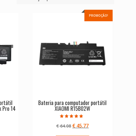
PROMOÇÃO!
rtátil
Bateria para computador portátil
 Pro 14
XIAOMI R15B02W
Avaliação
O
O
€
45.77
€
64.08
5.00
de 5
preço
preço