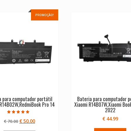
PROMOÇÃO!
a para computador portátil
Bateria para computador po
 R14B02W,RedmiBook Pro 14
Xiaomi R14B07W,Xiaomi Book
2022
Avaliação
€
44.99
O
O
€
50.00
€
70.00
5.00
de 5
preço
preço