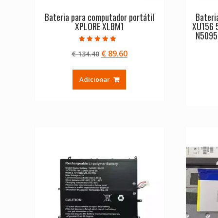
Bateria para computador portátil
Bateri
XPLORE XLBM1
XU156 
N5095
Avaliação
O
O
€
89.60
€
134.40
5.00
de 5
preço
preço
original
atual
Adicionar
era:
é:
€ 134.40.
€ 89.60.