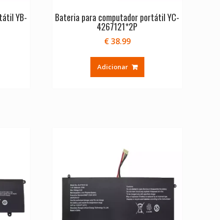
átil YB-
Bateria para computador portátil YC-
4267121*2P
€
38.99
Adicionar