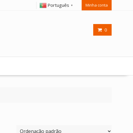
Português
Minha conta
▼
0