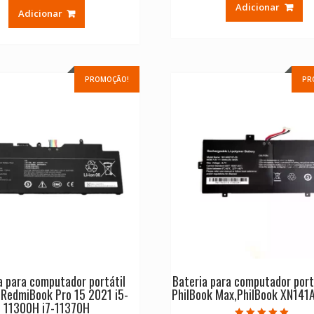
original
atual
Adicionar
Adicionar
era:
é:
€ 70.00.
€ 50.00.
PROMOÇÃO!
PR
a para computador portátil
Bateria para computador port
 RedmiBook Pro 15 2021 i5-
PhilBook Max,PhilBook XN141
11300H i7-11370H