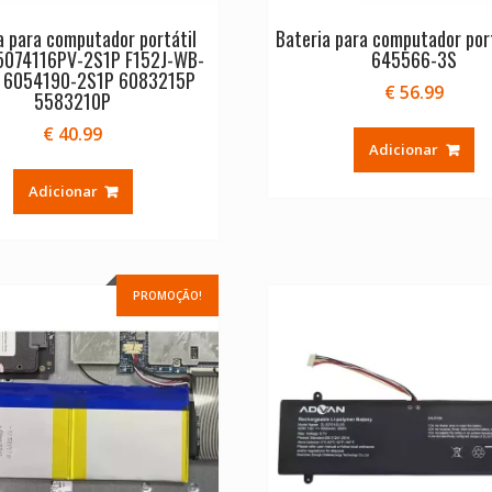
a para computador portátil
Bateria para computador port
5074116PV-2S1P F152J-WB-
645566-3S
 6054190-2S1P 6083215P
€
56.99
5583210P
€
40.99
Adicionar
Adicionar
PROMOÇÃO!