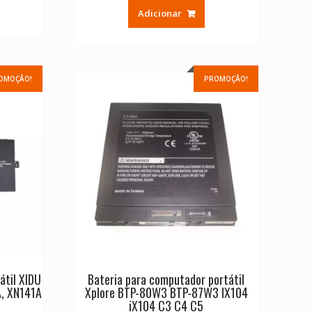
original
atual
Adicionar
era:
é:
€ 64.08.
€ 45.77.
OMOÇÃO!
PROMOÇÃO!
átil XIDU
Bateria para computador portátil
A, XN141A
Xplore BTP-80W3 BTP-87W3 IX104
iX104 C3 C4 C5