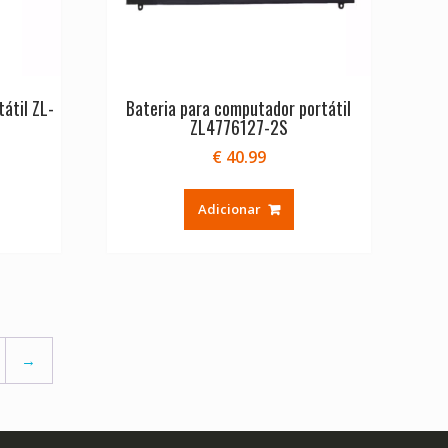
átil ZL-
Bateria para computador portátil
ZL4776127-2S
€
40.99
Adicionar
→