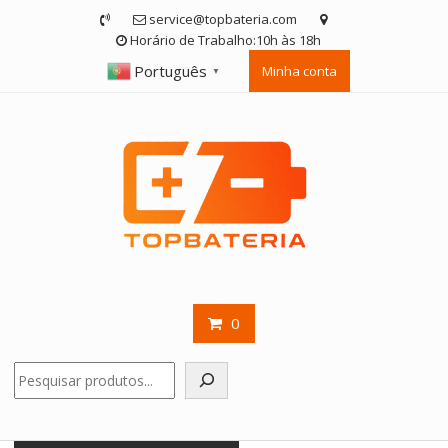
Skip
service@topbateria.com
to
Horário de Trabalho:10h às 18h
content
Português
Minha conta
▼
0
Pesquisar