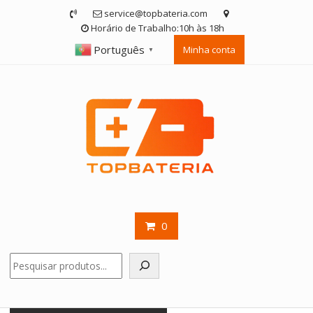
Skip
service@topbateria.com
to
Horário de Trabalho:10h às 18h
content
Português
Minha conta
▼
0
Pesquisar