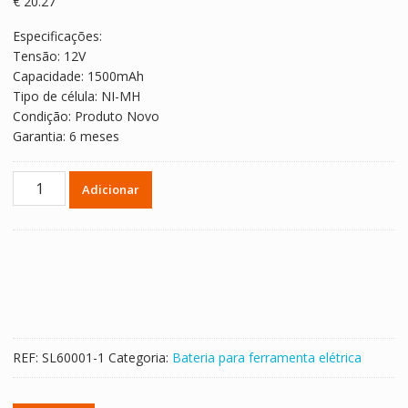
€
20.27
Especificações:
Tensão: 12V
Capacidade: 1500mAh
Tipo de célula: NI-MH
Condição: Produto Novo
Garantia: 6 meses
Quantidade
Adicionar
de
12V
1500mAh
Bateria
de
alta
qualidade
para
REF:
SL60001-1
Categoria:
Bateria para ferramenta elétrica
MAKITA
1200,1201,1201A,1202,1220,1202A