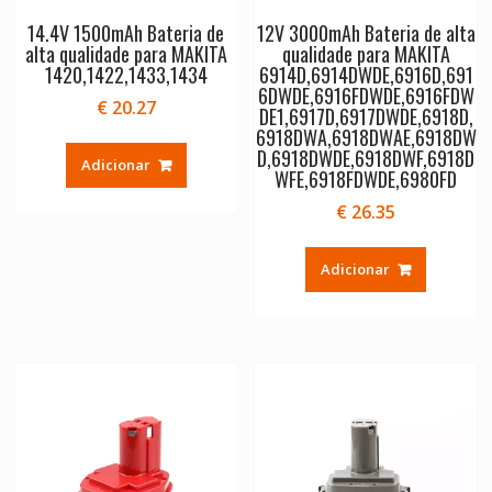
14.4V 1500mAh Bateria de
12V 3000mAh Bateria de alta
alta qualidade para MAKITA
qualidade para MAKITA
1420,1422,1433,1434
6914D,6914DWDE,6916D,691
6DWDE,6916FDWDE,6916FDW
€
20.27
DE1,6917D,6917DWDE,6918D,
6918DWA,6918DWAE,6918DW
D,6918DWDE,6918DWF,6918D
Adicionar
WFE,6918FDWDE,6980FD
€
26.35
Adicionar