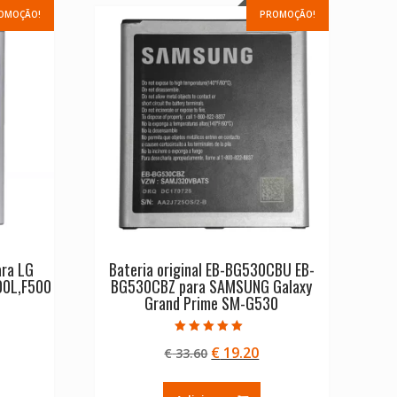
OMOÇÃO!
PROMOÇÃO!
ara LG
Bateria original EB-BG530CBU EB-
00L,F500
BG530CBZ para SAMSUNG Galaxy
Grand Prime SM-G530
Avaliação
O
O
€
19.20
€
33.60
5.00
de 5
eço
preço
preço
ual
original
atual