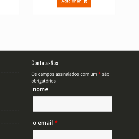
Adicionar
era:
é:
16.64.
€ 33.60.
€ 19.20.
Contate-Nos
Os campos assinalados com um
*
são
obrigatórios
nome
o email
*