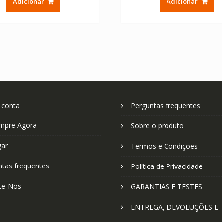
Adicionar
Adicionar
era:
é:
era:
é:
€ 33.60.
€ 19.20.
€ 29.12.
€ 
 conta
Perguntas frequentes
mpre Agora
Sobre o produto
gar
Termos e Condições
ntas frequentes
Política de Privacidade
te-Nos
GARANTIAS E TESTES
ENTREGA, DEVOLUÇÕES E