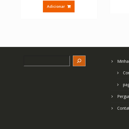
original
atual
Adicionar
era:
é:
€ 30.02.
€ 17.15.
Search
Minha
Co
pa
Pergu
Conta