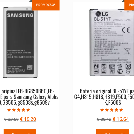
PROMOÇÃO!
PR
a original EB-BG850BBC,EB-
Bateria original BL-51YF p
 para Samsung Galaxy Alpha
G4,H815,H818,H819,F500,F5
0,G8505,g8508s,g8509v
K,F500S
Avaliação
Avaliação
O
O
O
O
€
19.20
€
16.64
€
33.60
€
29.12
4.50
4.50
de 5
de 5
preço
preço
preço
pr
original
atual
original
at