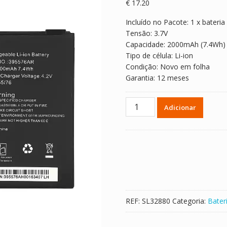
€
17.20
Incluído no Pacote: 1 x bateria
Tensão: 3.7V
Capacidade: 2000mAh (7.4Wh)
Tipo de célula: Li-ion
Condição: Novo em folha
Garantia: 12 meses
Quantidade
Adicionar
de
Bateria
395576AR
para
neno
RAY
REF:
SL32880
Categoria:
Bater