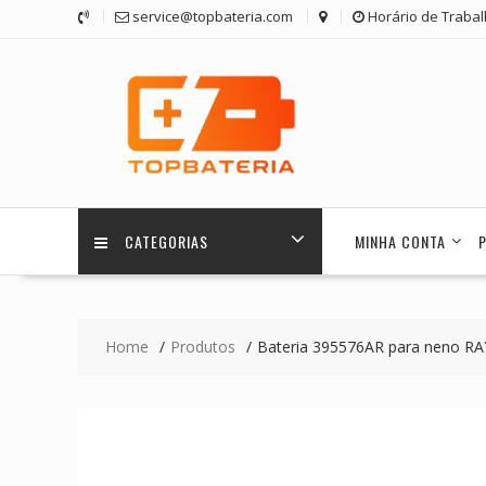
Skip
service@topbateria.com
Horário de Trabal
to
content
CATEGORIAS
MINHA CONTA
Home
Produtos
Bateria 395576AR para neno RA