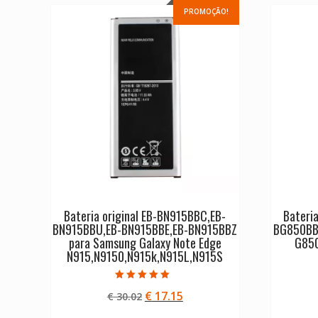
PROMOÇÃO!
Bateria original EB-BN915BBC,EB-
Bateri
BN915BBU,EB-BN915BBE,EB-BN915BBZ
BG850BBE
para Samsung Galaxy Note Edge
G85
N915,N9150,N915k,N915L,N915S
Avaliação
O
O
€
17.15
€
30.02
5.00
de 5
preço
preço