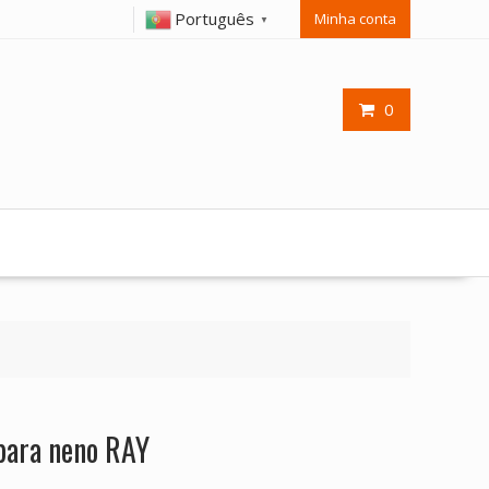
Português
Minha conta
▼
0
para neno RAY