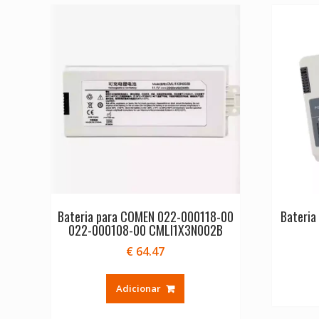
Bateria para COMEN 022-000118-00
Bateria
022-000108-00 CMLI1X3N002B
€
64.47
Adicionar