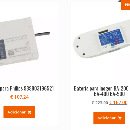
PR
 para Philips 989803196521
Bateria para Inogen BA-200
BA-400 BA-500
€
107.24
O
€
167.00
€
223.00
preço
p
Adicionar
original
a
Adicionar
era:
é
€ 223.00.
€