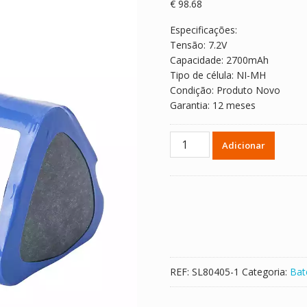
€
98.68
Especificações:
Tensão: 7.2V
Capacidade: 2700mAh
Tipo de célula: NI-MH
Condição: Produto Novo
Garantia: 12 meses
Quantidade
Adicionar
de
Bateria
para
1000SP01080,1000SP01122
REF:
SL80405-1
Categoria:
Bat