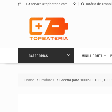
Skip
service@topbateria.com
Horário de Trabal
to
content
CATEGORIAS
MINHA CONTA
Home
Produtos
Bateria para 1000SP01080,100