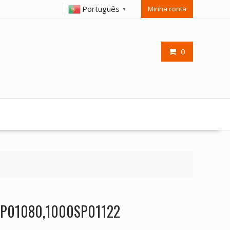
Português
Minha conta
▼
0
0SP01080,1000SP01122