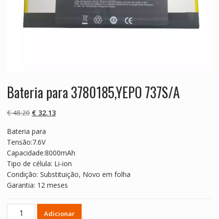
Bateria para 3780185,YEPO 737S/A
O
O
€
48.20
€
32.13
preço
preço
Bateria para
original
atual
Tensão:7.6V
era:
é:
Capacidade:8000mAh
€ 48.20.
€ 32.13.
Tipo de célula: Li-ion
Condição: Substituição, Novo em folha
Garantia: 12 meses
Quantidade
Adicionar