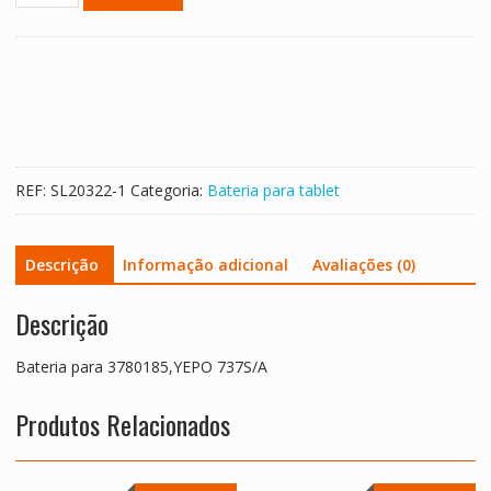
de
Bateria
para
3780185,YEPO
737S/A
REF:
SL20322-1
Categoria:
Bateria para tablet
Descrição
Informação adicional
Avaliações (0)
Descrição
Bateria para 3780185,YEPO 737S/A
Produtos Relacionados