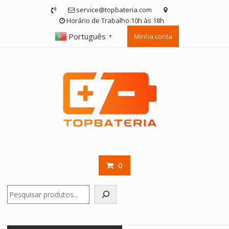
Skip
service@topbateria.com
to
Horário de Trabalho:10h às 18h
content
Português
Minha conta
▼
0
Pesquisar