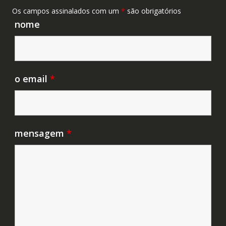
Os campos assinalados com um
*
são obrigatórios
nome
o email
*
mensagem
*