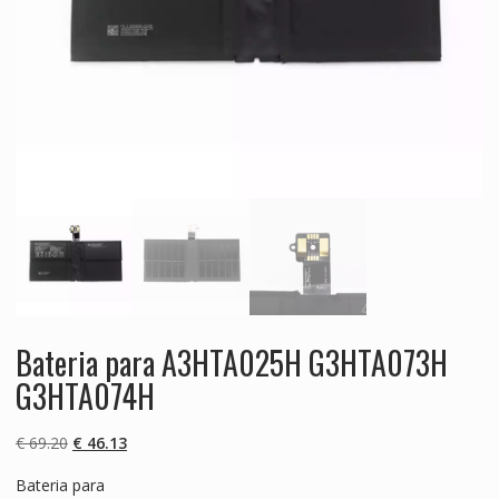
Bateria para A3HTA025H G3HTA073H
G3HTA074H
O
O
€
69.20
€
46.13
preço
preço
Bateria para
original
atual