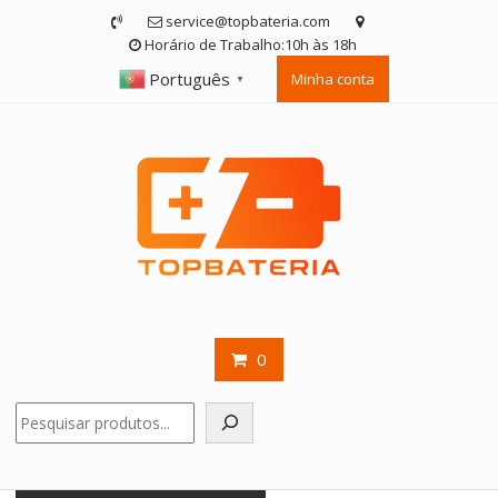
Skip
service@topbateria.com
to
Horário de Trabalho:10h às 18h
content
Português
Minha conta
▼
0
Pesquisar