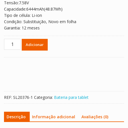
Tensão:7.58V
era:
é:
Capacidade:6444mAh(48.87Wh)
€ 69.20.
€ 46.13.
Tipo de célula: Li-ion
Condição: Substituição, Novo em folha
Garantia: 12 meses
Quantidade
Adicionar
de
Bateria
para
A3HTA025H
G3HTA073H
G3HTA074H
REF:
SL20376-1
Categoria:
Bateria para tablet
Descrição
Informação adicional
Avaliações (0)