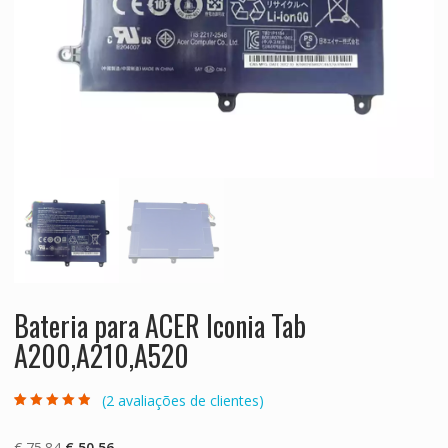
Bateria para ACER Iconia Tab
A200,A210,A520
(
2
avaliações de clientes)
Classificado
2
com
4.50
em
5 com base
O
O
€
75.84
€
50.56