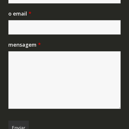
o email
*
mensagem
*