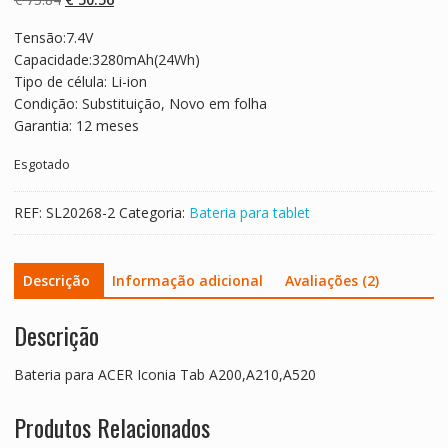
em
classificaçõe
preço
preço
s de
Tensão:7.4V
original
atual
clientes
Capacidade:3280mAh(24Wh)
era:
é:
Tipo de célula: Li-ion
€ 75.84.
€ 50.56.
Condição: Substituição, Novo em folha
Garantia: 12 meses
Esgotado
REF:
SL20268-2
Categoria:
Bateria para tablet
Descrição
Informação adicional
Avaliações (2)
Descrição
Bateria para ACER Iconia Tab A200,A210,A520
Produtos Relacionados