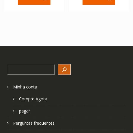
era:
é:
era:
é:
€ 54.24.
€ 36.16.
€ 36.24.
€ 24.16.
Search
Minha conta
Compre Agora
pagar
Perguntas frequentes