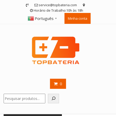
Skip
service@topbateria.com
to
Horário de Trabalho:10h às 18h
content
Português
Minha conta
▼
0
Pesquisar