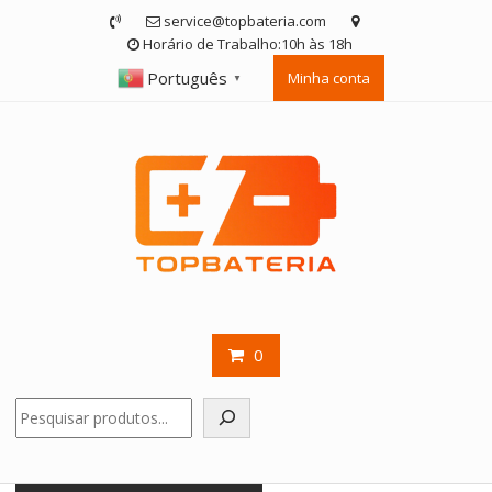
Skip
service@topbateria.com
to
Horário de Trabalho:10h às 18h
content
Português
Minha conta
▼
0
Pesquisar