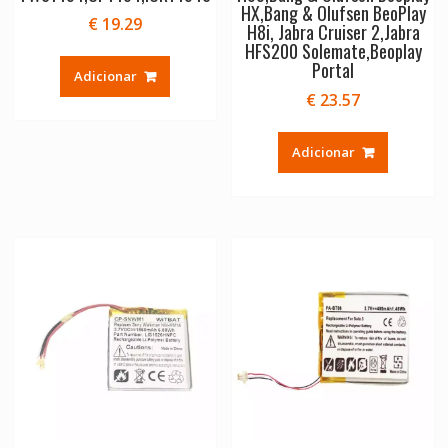
HX,Bang & Olufsen BeoPlay
€
19.29
H8i, Jabra Cruiser 2,Jabra
HFS200 Solemate,Beoplay
Portal
Adicionar
€
23.57
Adicionar