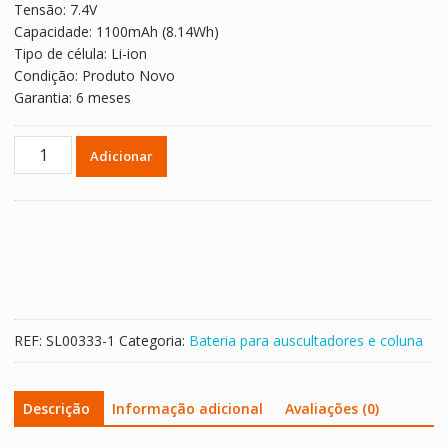
Tensão: 7.4V
Capacidade: 1100mAh (8.14Wh)
Tipo de célula: Li-ion
Condição: Produto Novo
Garantia: 6 meses
Quantidade
Adicionar
de
Bateria
para
altifalante
Beats
Pill
2.0,HYB2725221547
REF:
SL00333-1
Categoria:
Bateria para auscultadores e coluna
Descrição
Informação adicional
Avaliações (0)