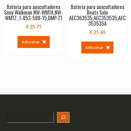
Bateria para auscultadores
Bateria para auscultadores
Sony Walkman NW-WM1A,NW-
Beats Solo
WM1Z ,1-853-588-15,DMP-Z1
AEC363535,AEC353535,AEC
353535A
€
25.71
€
21.43
Adicionar
Adicionar
Search