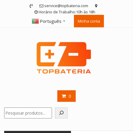
Skip
service@topbateria.com
to
Horário de Trabalho:10h às 18h
content
Português
Minha conta
▼
0
Pesquisar