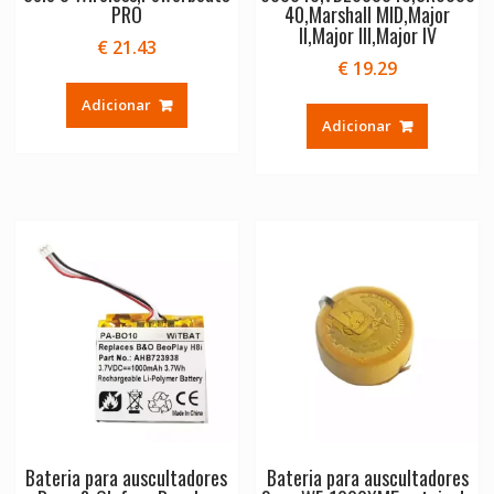
PRO
40,Marshall MID,Major
II,Major III,Major IV
€
21.43
€
19.29
Adicionar
Adicionar
Bateria para auscultadores
Bateria para auscultadores