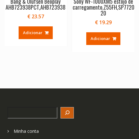
Bang & Olufsen Beoplay
Sony WF-1000XM5 estojo de
AHB723938PCT,AHB723938
carregamento,Z55FH,SP7720
20
€
23.57
€
19.29
Adicionar
Adicionar
Search
Minha conta