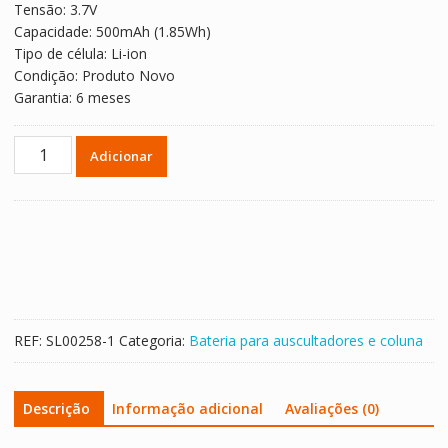
Tensão: 3.7V
Capacidade: 500mAh (1.85Wh)
Tipo de célula: Li-ion
Condição: Produto Novo
Garantia: 6 meses
Quantidade
Adicionar
de
Bateria
para
altifalante
Edifier
Lollipods,Lollipods
Pro
REF:
SL00258-1
Categoria:
Bateria para auscultadores e coluna
Descrição
Informação adicional
Avaliações (0)