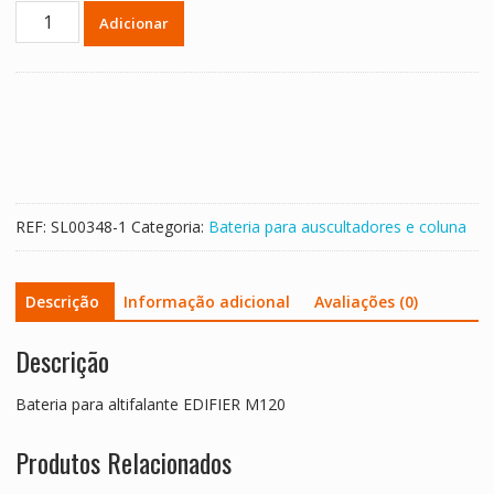
Quantidade
Adicionar
de
Bateria
para
altifalante
EDIFIER
M120
REF:
SL00348-1
Categoria:
Bateria para auscultadores e coluna
Descrição
Informação adicional
Avaliações (0)
Descrição
Bateria para altifalante EDIFIER M120
Produtos Relacionados