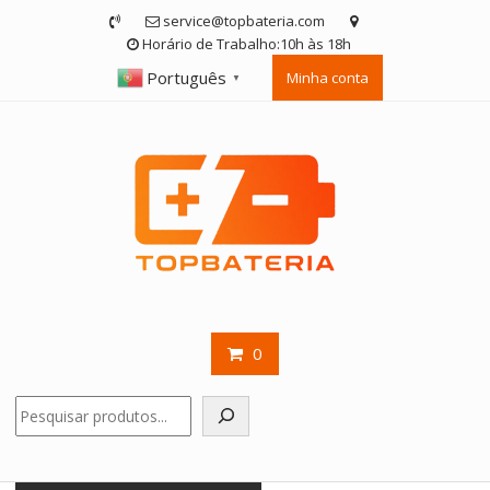
Skip
service@topbateria.com
to
Horário de Trabalho:10h às 18h
content
Português
Minha conta
▼
0
Pesquisar