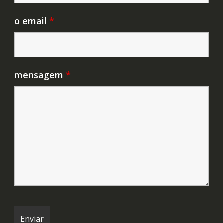
o email
*
mensagem
*