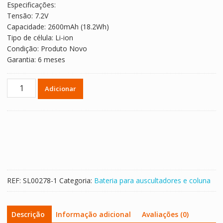
Especificações:
Tensão: 7.2V
Capacidade: 2600mAh (18.2Wh)
Tipo de célula: Li-ion
Condição: Produto Novo
Garantia: 6 meses
Quantidade
Adicionar
de
Bateria
para
altifalante
Edifier
M230
M260
M380,SZNS18650
REF:
SL00278-1
Categoria:
Bateria para auscultadores e coluna
Descrição
Informação adicional
Avaliações (0)