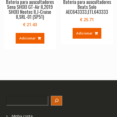
Bateria para auscultadores
Bateria para auscultadores
Sena SHOEI GT-Air II,2019
Beats Solo
SHOEI Neotec II,J-Cruise
AEC643333,ETL643333
II,SRL-01 (SP51)
€
25.71
€
21.43
Adicionar
Adicionar
Search
Minha conta