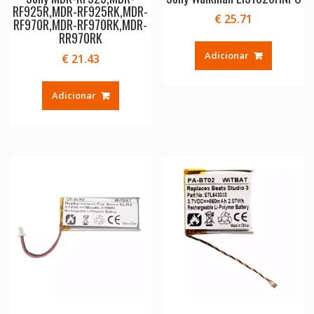
RF925R,MDR-RF925RK,MDR-
€
25.71
RF970R,MDR-RF970RK,MDR-
RR970RK
Adicionar
€
21.43
Adicionar