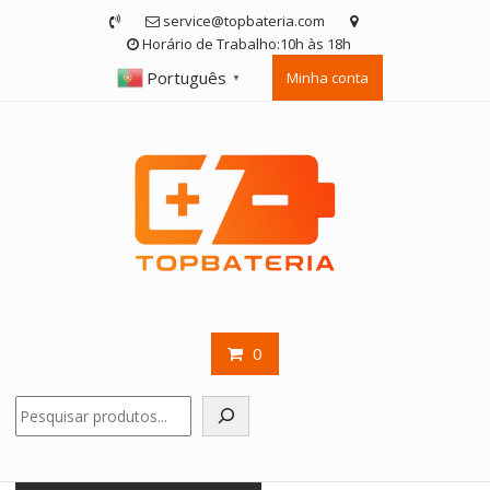
Skip
service@topbateria.com
to
Horário de Trabalho:10h às 18h
content
Português
Minha conta
▼
0
Pesquisar