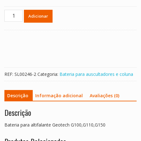
Quantidade
Adicionar
de
Bateria
para
altifalante
Geotech
G100,G110,G150
REF:
SL00246-2
Categoria:
Bateria para auscultadores e coluna
Descrição
Informação adicional
Avaliações (0)
Descrição
Bateria para altifalante Geotech G100,G110,G150