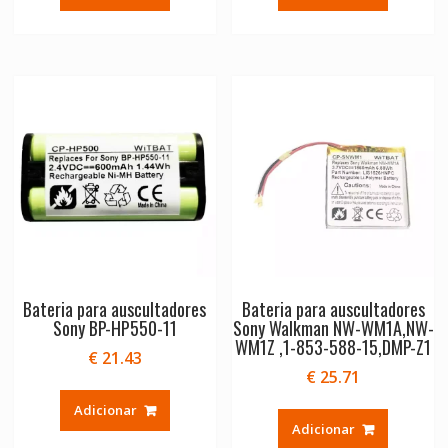
Bateria para auscultadores
Bateria para auscultadores
Sony BP-HP550-11
Sony Walkman NW-WM1A,NW-
WM1Z ,1-853-588-15,DMP-Z1
€
21.43
€
25.71
Adicionar
Adicionar