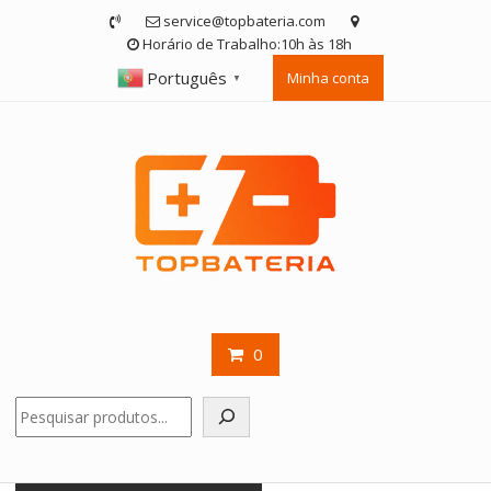
Skip
service@topbateria.com
to
Horário de Trabalho:10h às 18h
content
Português
Minha conta
▼
0
Pesquisar