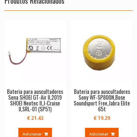
Produtos Relacionados
Bateria para auscultadores
Bateria para auscultadores
Sena SHOEI GT-Air II,2019
Sony WF-SP800N,Bose
SHOEI Neotec II,J-Cruise
Soundsport Free,Jabra Elite
II,SRL-01 (SP51)
65t
€
21.43
€
19.29
Adicionar
Adicionar