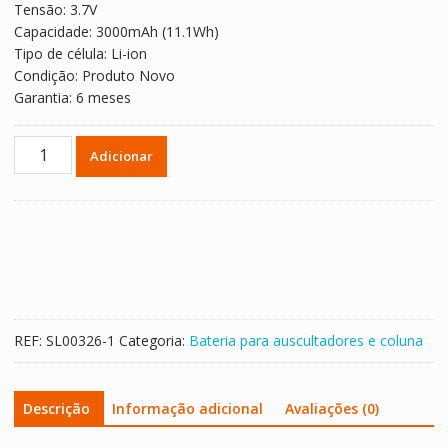
Tensão: 3.7V
Capacidade: 3000mAh (11.1Wh)
Tipo de célula: Li-ion
Condição: Produto Novo
Garantia: 6 meses
Quantidade
Adicionar
de
Bateria
para
altifalante
JBL
Flip
3,GSP872693
REF:
SL00326-1
Categoria:
Bateria para auscultadores e coluna
Descrição
Informação adicional
Avaliações (0)