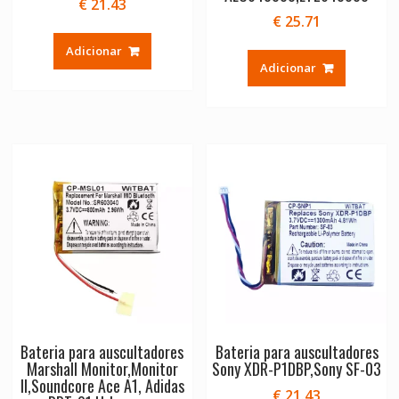
€
21.43
€
25.71
Adicionar
Adicionar
Bateria para auscultadores
Bateria para auscultadores
Marshall Monitor,Monitor
Sony XDR-P1DBP,Sony SF-03
II,Soundcore Ace A1, Adidas
€
21.43