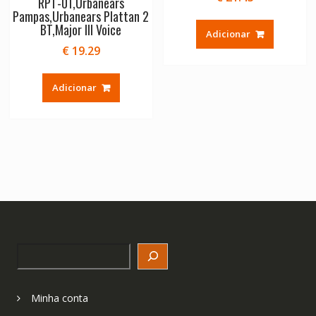
RPT-01,Urbanears
Pampas,Urbanears Plattan 2
BT,Major III Voice
Adicionar
€
19.29
Adicionar
Search
Minha conta