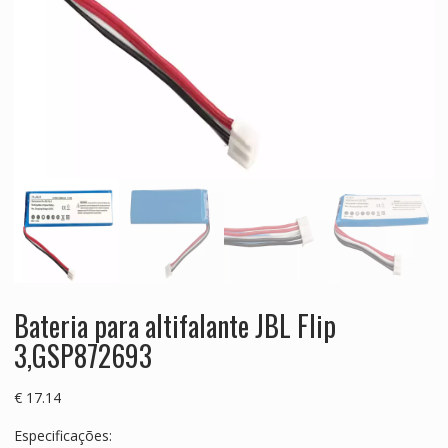
Bateria para altifalante JBL Flip
3,GSP872693
€
17.14
Especificações: