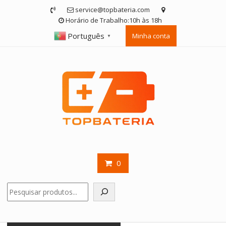
Skip
service@topbateria.com
to
Horário de Trabalho:10h às 18h
content
Português
Minha conta
▼
0
Pesquisar