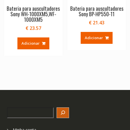
Bateria para auscultadores
Bateria para auscultadores
Sony WH-1000XM5,WF-
Sony BP-HP550-11
1000XM5
€
21.43
€
23.57
Adicionar
Adicionar
Search
Minha conta