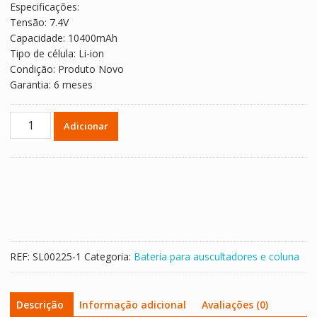
Especificações:
Tensão: 7.4V
Capacidade: 10400mAh
Tipo de célula: Li-ion
Condição: Produto Novo
Garantia: 6 meses
Quantidade
Adicionar
de
Bateria
para
altifalante
JBL
PartyBox
310,Party
Box
REF:
SL00225-1
Categoria:
Bateria para auscultadores e coluna
300,Party
Box
300CN
Descrição
Informação adicional
Avaliações (0)