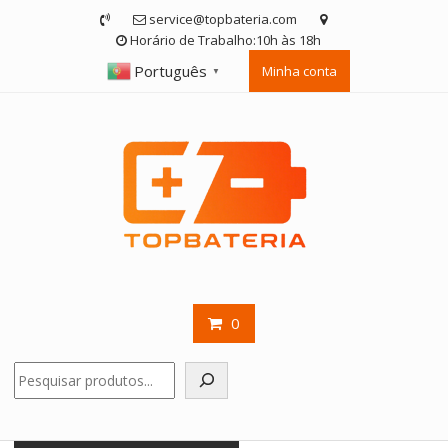
Skip
service@topbateria.com
to
Horário de Trabalho:10h às 18h
content
Português
Minha conta
▼
0
Pesquisar