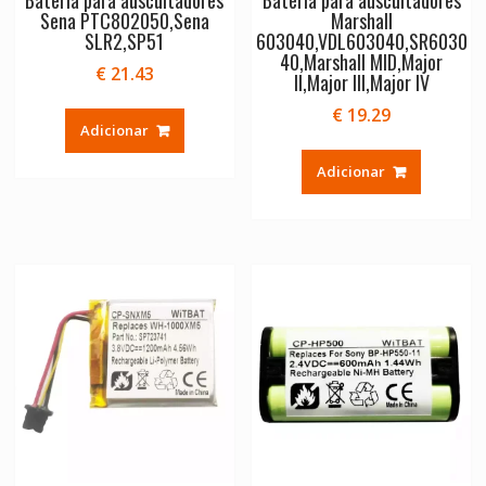
Sena PTC802050,Sena
Marshall
SLR2,SP51
603040,VDL603040,SR6030
40,Marshall MID,Major
€
21.43
II,Major III,Major IV
€
19.29
Adicionar
Adicionar