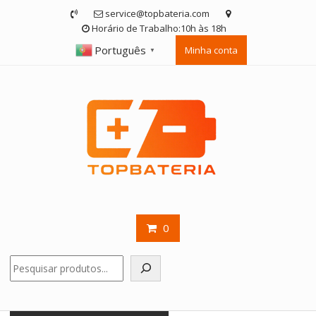
Skip
service@topbateria.com
to
Horário de Trabalho:10h às 18h
content
Português
Minha conta
▼
0
Pesquisar