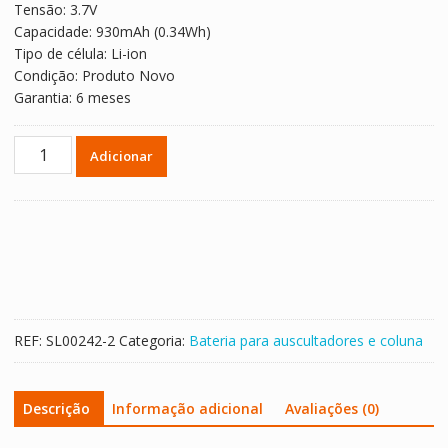
Tensão: 3.7V
Capacidade: 930mAh (0.34Wh)
Tipo de célula: Li-ion
Condição: Produto Novo
Garantia: 6 meses
Quantidade
Adicionar
de
Bateria
para
altifalante
Plantronics
Calisto
620
REF:
SL00242-2
Categoria:
Bateria para auscultadores e coluna
Descrição
Informação adicional
Avaliações (0)