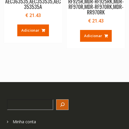
AEC363535,AEC353535,AEC
RF925R,MDR-RF925RK,MDR-
353535A
RF970R,MDR-RF970RK,MDR-
RR970RK
€
21.43
€
21.43
Adicionar
Adicionar
Search
Minha conta