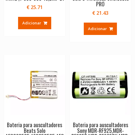
PRO
€
25.71
€
21.43
Adicionar
Adicionar
Bateria para auscultadores
Bateria para auscultadores
Beats Solo
Sony MDR-RF925,MDR-