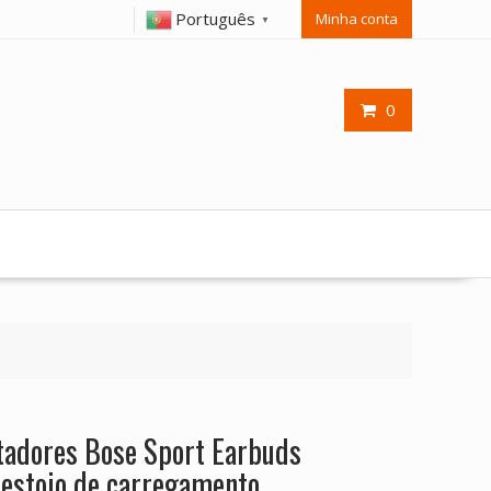
Português
Minha conta
▼
0
ltadores Bose Sport Earbuds
 estojo de carregamento