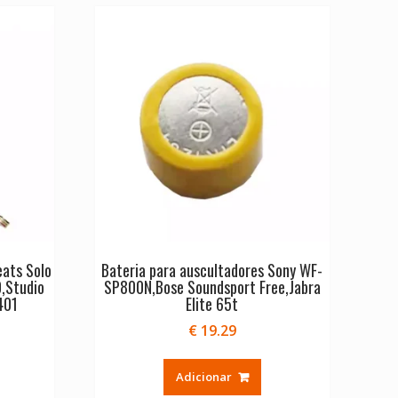
eats Solo
Bateria para auscultadores Sony WF-
,Studio
SP800N,Bose Soundsport Free,Jabra
401
Elite 65t
€
19.29
Adicionar