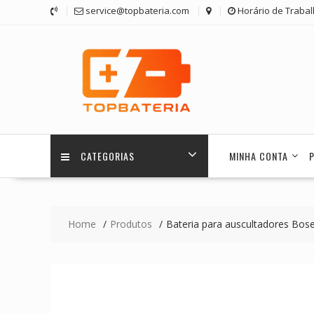
Skip
service@topbateria.com
Horário de Trabal
to
content
CATEGORIAS
MINHA CONTA
Home
Produtos
Bateria para auscultadores Bos