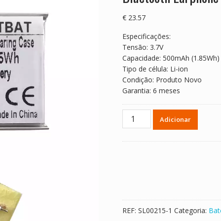
€
23.57
Especificações:
Tensão: 3.7V
Capacidade: 500mAh (1.85Wh)
Tipo de célula: Li-ion
Condição: Produto Novo
Garantia: 6 meses
Quantidade
Adicionar
de
Bateria
para
auscultadores
Bose
Sport
Earbuds
Bluetooth
REF:
SL00215-1
Categoria:
Bat
Earphone