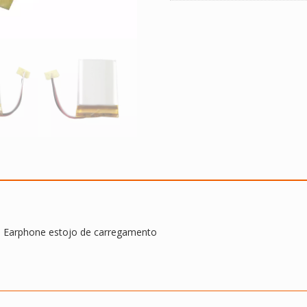
estojo
de
carregamento
h Earphone estojo de carregamento