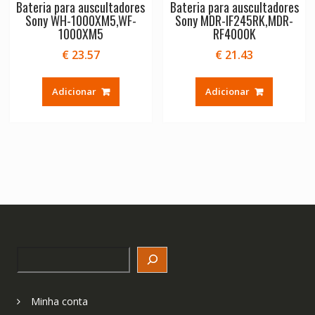
Bateria para auscultadores
Bateria para auscultadores
Sony WH-1000XM5,WF-
Sony MDR-IF245RK,MDR-
1000XM5
RF4000K
€
23.57
€
21.43
Adicionar
Adicionar
Search
Minha conta