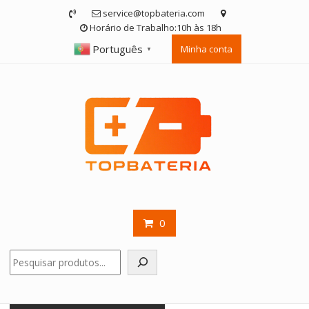
Skip
service@topbateria.com
to
Horário de Trabalho:10h às 18h
content
Português
Minha conta
▼
0
Pesquisar