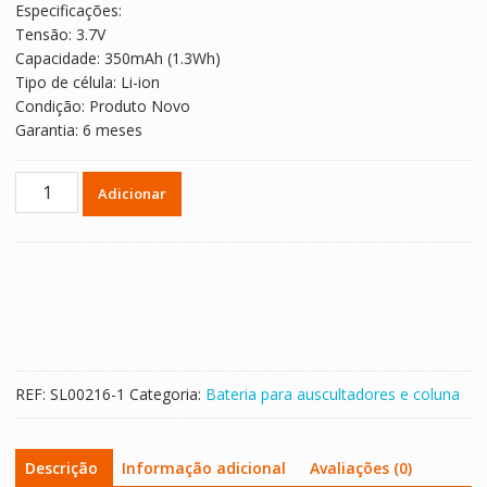
Especificações:
Tensão: 3.7V
Capacidade: 350mAh (1.3Wh)
Tipo de célula: Li-ion
Condição: Produto Novo
Garantia: 6 meses
Quantidade
Adicionar
de
Bateria
para
auscultadores
JBL
T280TWS
estojo
de
REF:
SL00216-1
Categoria:
Bateria para auscultadores e coluna
carregamento,GF702424
Descrição
Informação adicional
Avaliações (0)