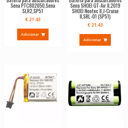
Sena PTC802050,Sena
Sena SHOEI GT-Air II,2019
SLR2,SP51
SHOEI Neotec II,J-Cruise
II,SRL-01 (SP51)
€
21.43
€
21.43
Adicionar
Adicionar