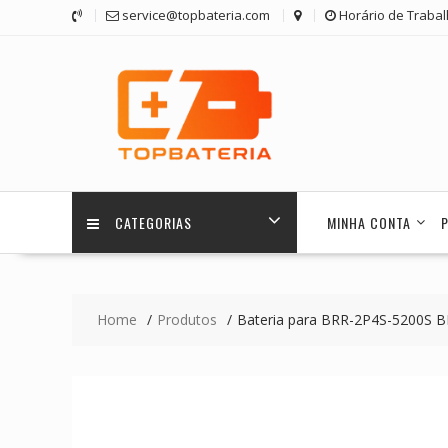
Skip
service@topbateria.com
Horário de Trabal
to
content
CATEGORIAS
MINHA CONTA
Home
Produtos
Bateria para BRR-2P4S-5200S 