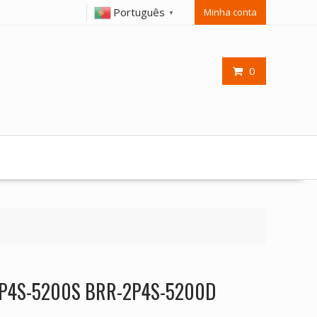
Português
Minha conta
▼
0
-2P4S-5200S BRR-2P4S-5200D