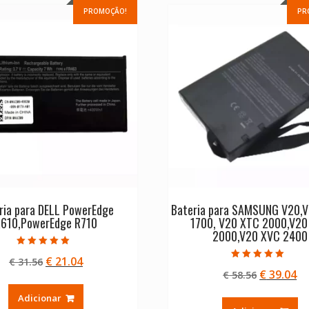
PROMOÇÃO!
PR
ria para DELL PowerEdge
Bateria para SAMSUNG V20,
610,PowerEdge R710
1700, V20 XTC 2000,V20
2000,V20 XVC 2400
Avaliação
O
O
€
21.04
€
31.56
5.00
Avaliação
de 5
O
O
€
39.04
preço
preço
€
58.56
5.00
de 5
preço
pr
original
atual
Adicionar
original
at
era:
é: