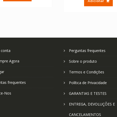
Adicionar
era:
é:
€ 31.56.
€ 21.04.
€ 58.56.
€ 
 conta
Perguntas frequentes
mpre Agora
Sobre o produto
gar
Termos e Condições
ntas frequentes
Política de Privacidade
te-Nos
GARANTIAS E TESTES
ENTREGA, DEVOLUÇÕES E
CANCELAMENTOS