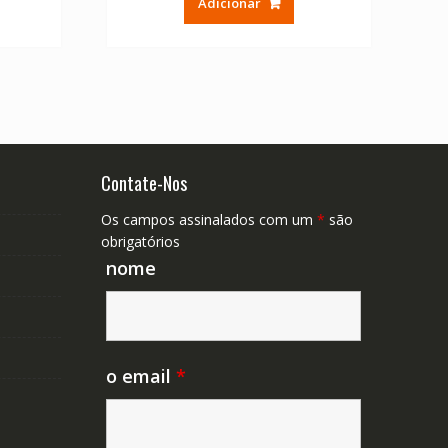
Adicionar
era:
é:
39.04.
€ 58.56.
€ 39.04.
Contate-Nos
Os campos assinalados com um
*
são
obrigatórios
nome
o email
*