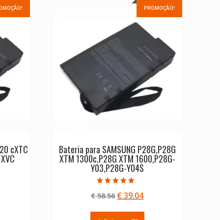
OMOÇÃO!
PROMOÇÃO!
V20 cXTC
Bateria para SAMSUNG P28G,P28G
 XVC
XTM 1300c,P28G XTM 1600,P28G-
Y03,P28G-Y04S
Avaliação
O
O
€
39.04
€
58.56
5.00
de 5
eço
preço
preço
ual
original
atual