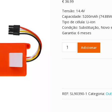
€
36.99
Tensão: 14.4V
Capacidade: 5200mAh (74.88W
Tipo de célula: Li-ion
Condição: Substituição, Novo 
Garantia: 6 meses
Quantidade
Adicionar
de
Bateria
para
BRR-
2P4S-
5200S
BRR-
2P4S-
REF:
SL90390-1
Categoria:
Out
5200D