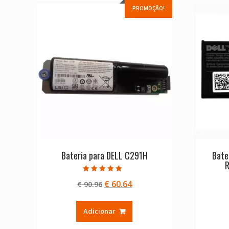
PROMOÇÃO!
Bateria para DELL C291H
Bate
R
Avaliação
O
O
€
60.64
€
90.96
5.00
de 5
preço
preço
original
atual
Adicionar
era:
é:
€ 90.96.
€ 60.64.