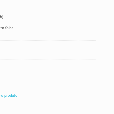
h)
em folha
ro produto