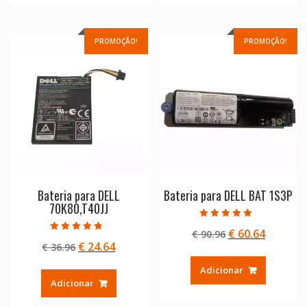
PROMOÇÃO!
PROMOÇÃO!
Bateria para DELL
Bateria para DELL BAT 1S3P
70K80,T40JJ
Avaliação
O
O
€
60.64
€
90.96
5.00
Avaliação
de 5
O
O
€
24.64
€
36.96
preço
preço
4.50
de 5
preço
preço
original
atual
Adicionar
original
atual
era:
é:
Adicionar
era:
é:
€ 90.96.
€ 60.64.
€ 36.96.
€ 24.64.