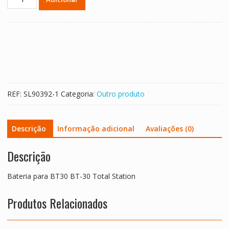
de
Bateria
para
BT30
BT-
30
Total
Station
REF:
SL90392-1
Categoria:
Outro produto
Descrição
Informação adicional
Avaliações (0)
Descrição
Bateria para BT30 BT-30 Total Station
Produtos Relacionados