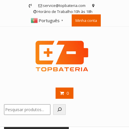
Skip
service@topbateria.com
to
Horário de Trabalho:10h às 18h
content
Português
Minha conta
▼
0
Pesquisar