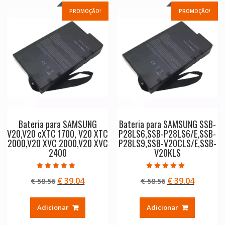
PROMOÇÃO!
PROMOÇÃO!
Bateria para SAMSUNG
Bateria para SAMSUNG SSB-
V20,V20 cXTC 1700, V20 XTC
P28LS6,SSB-P28LS6/E,SSB-
2000,V20 XVC 2000,V20 XVC
P28LS9,SSB-V20CLS/E,SSB-
2400
V20KLS
Avaliação
Avaliação
O
O
O
O
€
39.04
€
39.04
€
58.56
€
58.56
5.00
5.00
de 5
de 5
preço
preço
preço
preço
original
atual
original
atual
Adicionar
Adicionar
era:
é:
era:
é:
€ 58.56.
€ 39.04.
€ 58.56.
€ 39.04.