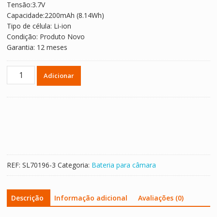
Tensão:3.7V
Capacidade:2200mAh (8.14Wh)
Tipo de célula: Li-ion
Condição: Produto Novo
Garantia: 12 meses
Quantidade
Adicionar
de
Bateria
para
câmara
Aiptek
CB-
170,Aiptek
AHD
REF:
SL70196-3
Categoria:
Bateria para câmara
H23
Descrição
Informação adicional
Avaliações (0)