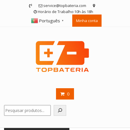
Skip
service@topbateria.com
to
Horário de Trabalho:10h às 18h
content
Português
Minha conta
▼
0
Pesquisar