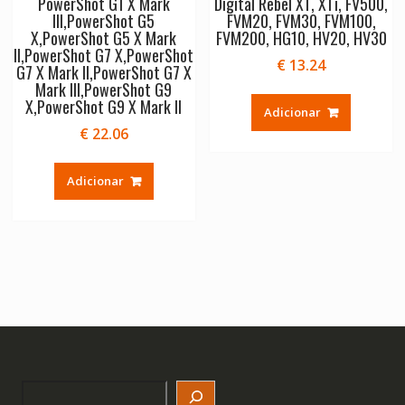
PowerShot G1 X Mark
Digital Rebel XT, XTi, FV500,
III,PowerShot G5
FVM20, FVM30, FVM100,
X,PowerShot G5 X Mark
FVM200, HG10, HV20, HV30
II,PowerShot G7 X,PowerShot
€
13.24
G7 X Mark II,PowerShot G7 X
Mark III,PowerShot G9
X,PowerShot G9 X Mark II
Adicionar
€
22.06
Adicionar
Search