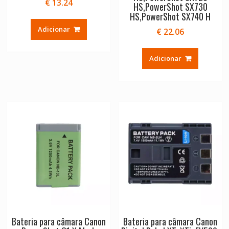
€
13.24
HS,PowerShot SX730
HS,PowerShot SX740 H
Adicionar
€
22.06
Adicionar
Bateria para câmara Canon
Bateria para câmara Canon