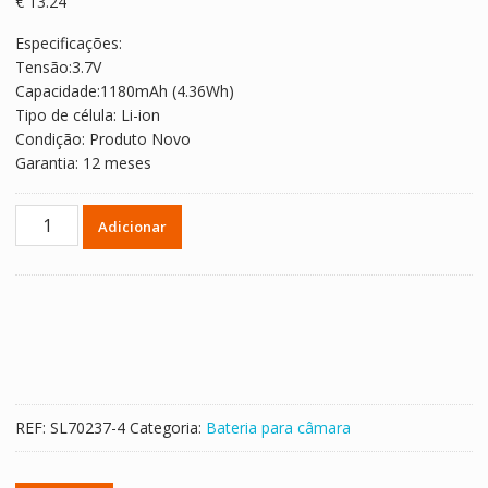
€
13.24
Especificações:
Tensão:3.7V
Capacidade:1180mAh (4.36Wh)
Tipo de célula: Li-ion
Condição: Produto Novo
Garantia: 12 meses
Quantidade
Adicionar
de
Bateria
para
câmara
Campark
ACT68/ACT74/ACT76/X5/X15/X20/X25/X30/X35/X40/V20/V30Cewea
REF:
SL70237-4
Categoria:
Bateria para câmara