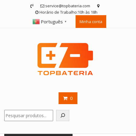
Skip
service@topbateria.com
to
Horário de Trabalho:10h às 18h
content
Português
Minha conta
▼
0
Pesquisar