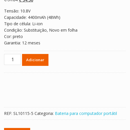
classificaçõe
s de clientes
preço
preço
Tensão: 10.8V
original
atual
Capacidade: 4400mAh (48Wh)
era:
é:
Tipo de célula: Li-ion
€ 51.84.
€ 34.56.
Condição: Substituição, Novo em folha
Cor: preto
Garantia: 12 meses
Quantidade
Adicionar
de
Bateria
para
computador
portátil
ACER
AS10D61
REF:
SL10115-5
Categoria:
Bateria para computador portátil