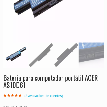
Bateria para computador portátil ACER
AS10D61
(
2
avaliações de clientes)
Classificado
2
com
5.00
em 5
com base em
O
O
€
51.84
€
34.56