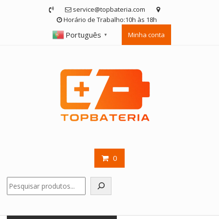
Skip
service@topbateria.com
to
Horário de Trabalho:10h às 18h
content
Português
Minha conta
▼
0
Pesquisar