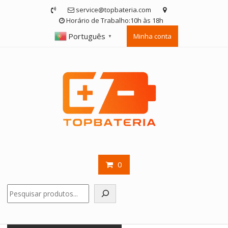
Skip
service@topbateria.com
to
Horário de Trabalho:10h às 18h
content
Português
Minha conta
▼
0
Pesquisar