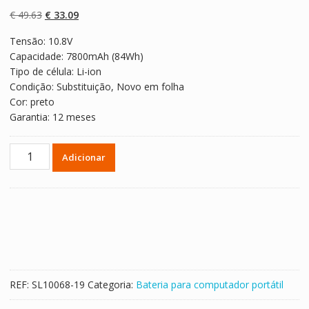
com
5.00
em 5
com base em
O
O
€
49.63
€
33.09
classificaçõe
s de clientes
preço
preço
Tensão: 10.8V
original
atual
Capacidade: 7800mAh (84Wh)
era:
é:
Tipo de célula: Li-ion
€ 49.63.
€ 33.09.
Condição: Substituição, Novo em folha
Cor: preto
Garantia: 12 meses
Quantidade
Adicionar
de
Bateria
para
computador
portátil
ACER
Aspire
7251,Aspire
REF:
SL10068-19
Categoria:
Bateria para computador portátil
7551