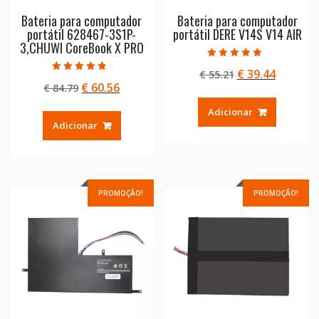
Bateria para computador
Bateria para computador
portátil 628467-3S1P-
portátil DERE V14S V14 AIR
3,CHUWI CoreBook X PRO
Avaliação
O
O
€
39.44
€
55.21
5.00
Avaliação
de 5
O
O
€
60.56
€
84.79
preço
preço
4.50
de 5
preço
preço
original
atual
Adicionar
original
atual
era:
é:
Adicionar
era:
é:
€ 55.21.
€ 39.44.
€ 84.79.
€ 60.56.
PROMOÇÃO!
PROMOÇÃO!