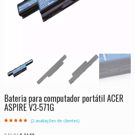
Bateria para computador portátil ACER
ASPIRE V3-571G
(
2
avaliações de clientes)
Classificado
2
com
4.50
em
5 com base
O
O
€
51.84
€
34.56