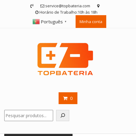
Skip
service@topbateria.com
to
Horário de Trabalho:10h às 18h
content
Português
Minha conta
▼
0
Pesquisar