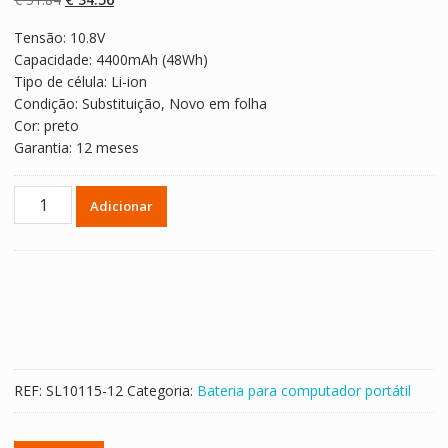
em
classificaçõe
preço
preço
s de
Tensão: 10.8V
original
atual
clientes
Capacidade: 4400mAh (48Wh)
era:
é:
Tipo de célula: Li-ion
€ 51.84.
€ 34.56.
Condição: Substituição, Novo em folha
Cor: preto
Garantia: 12 meses
Quantidade
Adicionar
de
Bateria
para
computador
portátil
ACER
ASPIRE
V3-
REF:
SL10115-12
Categoria:
Bateria para computador portátil
571G