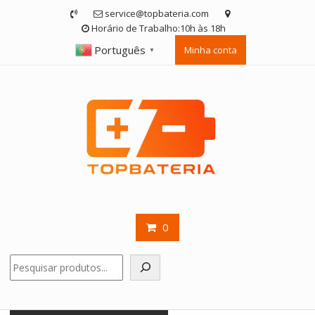
Skip
service@topbateria.com
to
Horário de Trabalho:10h às 18h
content
Português
Minha conta
▼
0
Pesquisar