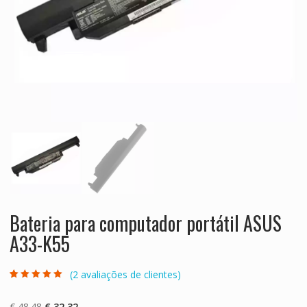
Bateria para computador portátil ASUS
A33-K55
(
2
avaliações de clientes)
Classificado
2
com
5.00
em 5
com base em
O
O
€
48.48
€
32.32