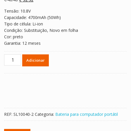
classificaçõe
s de clientes
preço
preço
Tensão: 10.8V
original
atual
Capacidade: 4700mAh (50Wh)
era:
é:
Tipo de célula: Li-ion
€ 48.48.
€ 32.32.
Condição: Substituição, Novo em folha
Cor: preto
Garantia: 12 meses
Quantidade
Adicionar
de
Bateria
para
computador
portátil
ASUS
A33-
K55
REF:
SL10040-2
Categoria:
Bateria para computador portátil