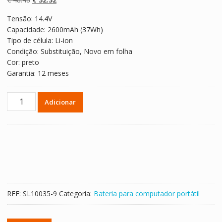
classificaçõe
s de clientes
preço
preço
Tensão: 14.4V
original
atual
Capacidade: 2600mAh (37Wh)
era:
é:
Tipo de célula: Li-ion
€ 48.48.
€ 32.32.
Condição: Substituição, Novo em folha
Cor: preto
Garantia: 12 meses
Quantidade
Adicionar
de
Bateria
para
computador
portátil
ASUS
A450
series
REF:
SL10035-9
Categoria:
Bateria para computador portátil