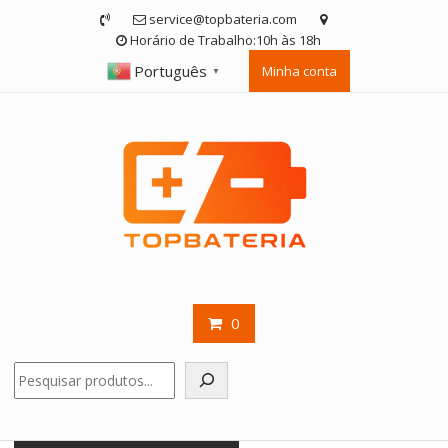
Skip
service@topbateria.com
to
Horário de Trabalho:10h às 18h
content
Português
Minha conta
▼
0
Pesquisar