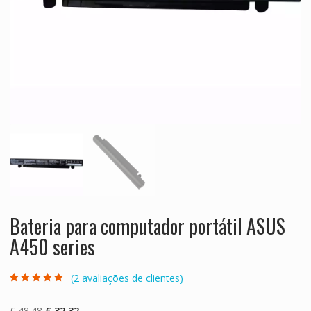
Bateria para computador portátil ASUS
A450 series
(
2
avaliações de clientes)
Classificado
2
com
5.00
em 5
com base em
O
O
€
48.48
€
32.32