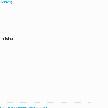
lientes)
em folha
teria para computador portátil