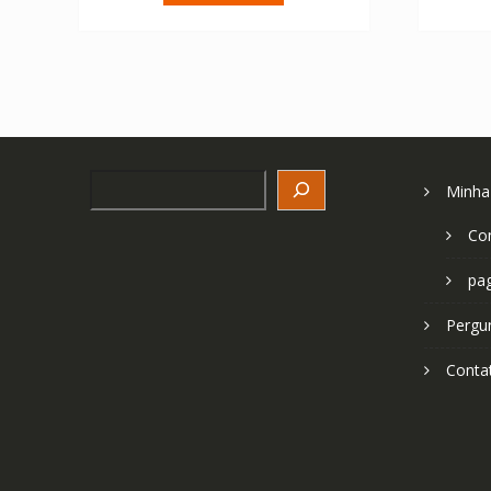
€ 64.08.
€ 45.77.
Search
Minha
Co
pa
Pergu
Conta