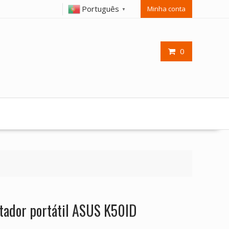
Português
Minha conta
▼
0
tador portátil ASUS K50ID