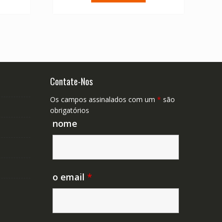
45.77.
€ 52.25.
€ 37.32.
Contate-Nos
Os campos assinalados com um
*
são
obrigatórios
nome
o email
*