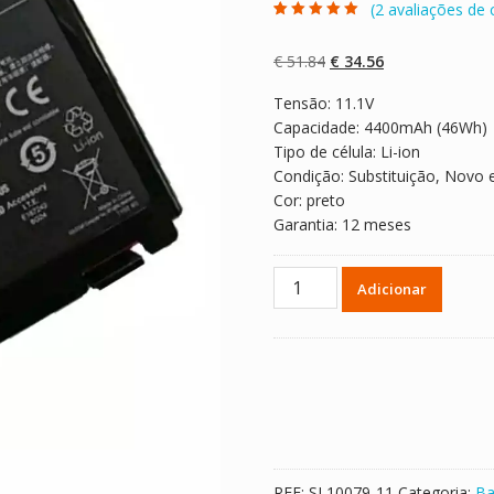
(
2
avaliações de c
Classificado
2
com
5.00
em 5
com base em
O
O
€
51.84
€
34.56
classificaçõe
s de clientes
preço
preço
Tensão: 11.1V
original
atual
Capacidade: 4400mAh (46Wh)
era:
é:
Tipo de célula: Li-ion
€ 51.84.
€ 34.56.
Condição: Substituição, Novo 
Cor: preto
Garantia: 12 meses
Quantidade
Adicionar
de
Bateria
para
computador
portátil
ASUS
K50ID
REF:
SL10079-11
Categoria:
Ba