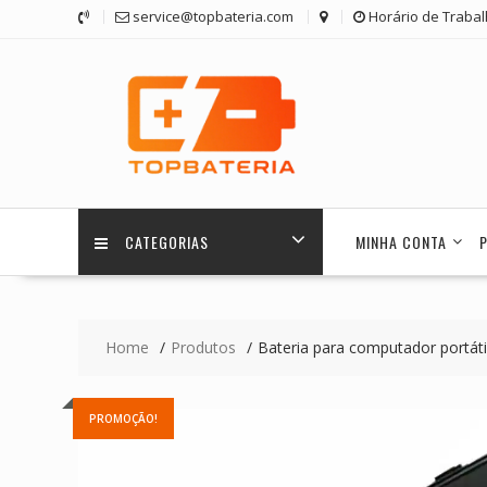
Skip
service@topbateria.com
Horário de Trabal
to
content
CATEGORIAS
MINHA CONTA
Home
Produtos
Bateria para computador portát
PROMOÇÃO!