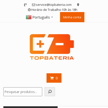
Skip
service@topbateria.com
to
Horário de Trabalho:10h às 18h
content
Português
Minha conta
▼
0
Pesquisar