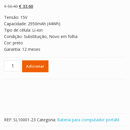
com
5.00
em 5
com base em
O
O
€
50.40
€
33.60
classificaçõe
s de clientes
preço
preço
Tensão: 15V
original
atual
Capacidade: 2950mAh (44Wh)
era:
é:
Tipo de célula: Li-ion
€ 50.40.
€ 33.60.
Condição: Substituição, Novo em folha
Cor: preto
Garantia: 12 meses
Quantidade
Adicionar
de
Bateria
para
computador
portátil
ASUS
P450,P450C,P450CA,P450CC
REF:
SL10001-23
Categoria:
Bateria para computador portátil