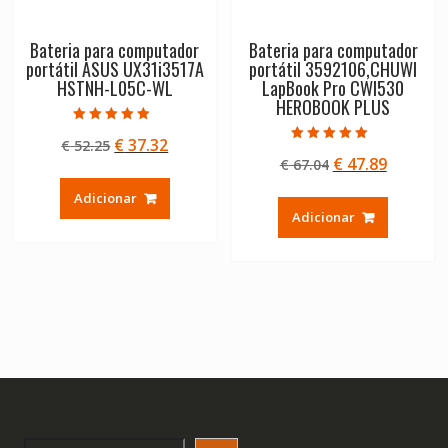
Bateria para computador
Bateria para computador
portátil ASUS UX31i3517A
portátil 3592106,CHUWI
HSTNH-L05C-WL
LapBook Pro CWI530
HEROBOOK PLUS
Avaliação
O
O
€
37.32
€
52.25
5.00
Avaliação
de 5
O
O
€
47.89
preço
preço
€
67.04
5.00
de 5
preço
preço
original
atual
Adicionar
original
atual
era:
é:
Adicionar
era:
é:
€ 52.25.
€ 37.32.
€ 67.04.
€ 47.89.
Search