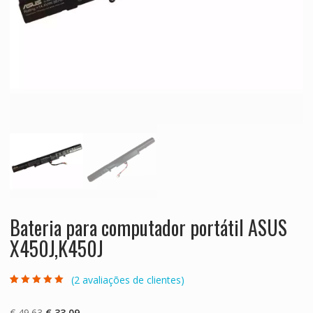
Bateria para computador portátil ASUS
X450J,K450J
(
2
avaliações de clientes)
Classificado
2
com
5.00
em 5
com base em
O
O
€
49.63
€
33.09