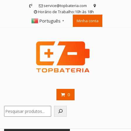
Skip
service@topbateria.com
to
Horário de Trabalho:10h às 18h
content
Português
Minha conta
▼
0
Pesquisar