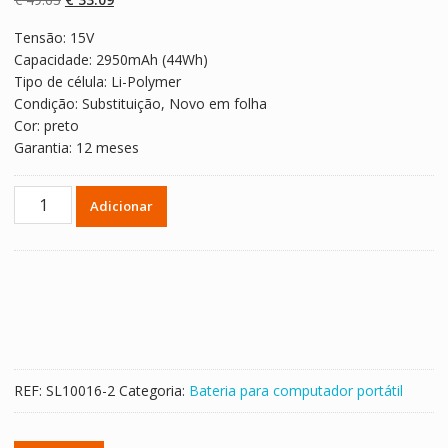
classificaçõe
s de clientes
preço
preço
Tensão: 15V
original
atual
Capacidade: 2950mAh (44Wh)
era:
é:
Tipo de célula: Li-Polymer
€ 49.63.
€ 33.09.
Condição: Substituição, Novo em folha
Cor: preto
Garantia: 12 meses
Quantidade
Adicionar
de
Bateria
para
computador
portátil
ASUS
X450J,K450J
REF:
SL10016-2
Categoria:
Bateria para computador portátil