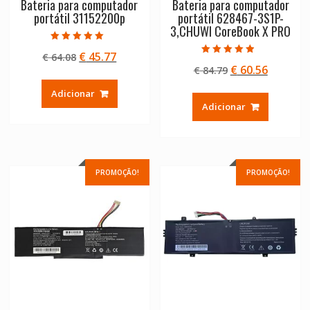
Bateria para computador
Bateria para computador
portátil 31152200p
portátil 628467-3S1P-
3,CHUWI CoreBook X PRO
Avaliação
O
O
€
45.77
€
64.08
5.00
Avaliação
de 5
O
O
€
60.56
preço
preço
€
84.79
4.50
de 5
preço
preço
original
atual
Adicionar
original
atual
era:
é:
Adicionar
era:
é:
€ 64.08.
€ 45.77.
€ 84.79.
€ 60.56.
PROMOÇÃO!
PROMOÇÃO!