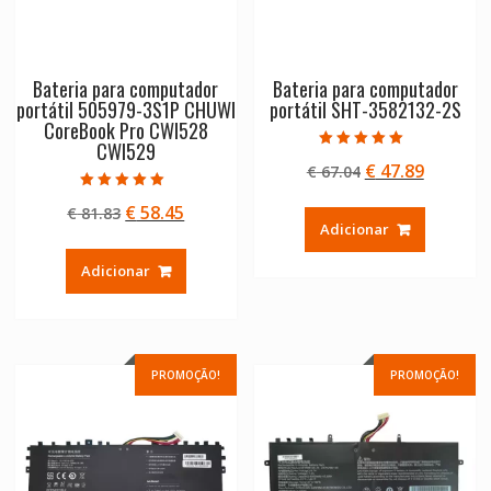
Bateria para computador
Bateria para computador
portátil 505979-3S1P CHUWI
portátil SHT-3582132-2S
CoreBook Pro CWI528
CWI529
Avaliação
O
O
€
47.89
€
67.04
5.00
de 5
preço
preço
Avaliação
O
O
€
58.45
€
81.83
5.00
original
atual
de 5
Adicionar
preço
preço
era:
é:
original
atual
€ 67.04.
€ 47.89.
Adicionar
era:
é:
€ 81.83.
€ 58.45.
PROMOÇÃO!
PROMOÇÃO!