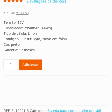
(
2
avaliações de clientes)
Classificado
2
com
5.00
em 5
com base em
O
O
€
50.40
€
33.60
classificaçõe
s de clientes
preço
preço
Tensão: 15V
original
atual
Capacidade: 2950mAh (44Wh)
era:
é:
Tipo de célula: Li-ion
€ 50.40.
€ 33.60.
Condição: Substituição, Novo em folha
Cor: preto
Garantia: 12 meses
Quantidade
Adicionar
de
Bateria
para
computador
portátil
ASUS
X550,X550J,X550C,X552C,X550V,X550VX,X550D,X550JX,X550JK
REF:
SL10001-3
Categoria:
Bateria para computador portátil