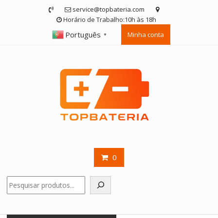
Skip
service@topbateria.com
to
Horário de Trabalho:10h às 18h
content
Português
Minha conta
▼
0
Pesquisar