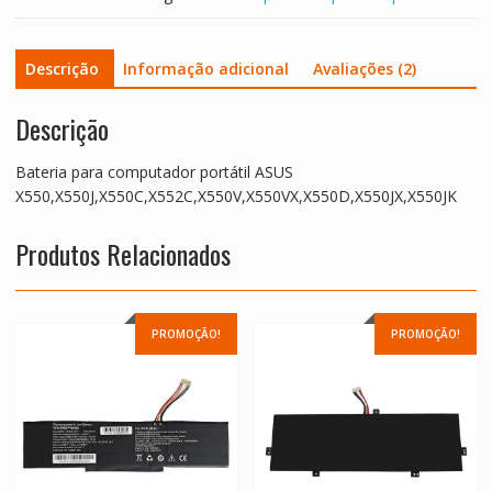
Descrição
Informação adicional
Avaliações (2)
Descrição
Bateria para computador portátil ASUS
X550,X550J,X550C,X552C,X550V,X550VX,X550D,X550JX,X550JK
Produtos Relacionados
PROMOÇÃO!
PROMOÇÃO!