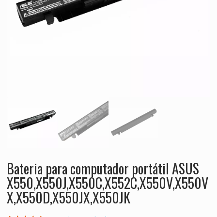
Bateria para computador portátil ASUS
X550,X550J,X550C,X552C,X550V,X550V
X,X550D,X550JX,X550JK