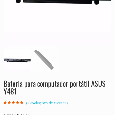
Bateria para computador portátil ASUS
Y481
(
2
avaliações de clientes)
Classificado
2
com
5.00
em 5
com base em
O
O
€
48.48
€
32.32