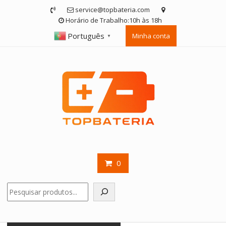
Skip
service@topbateria.com
to
Horário de Trabalho:10h às 18h
content
Português
Minha conta
▼
0
Pesquisar