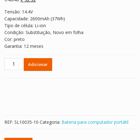
classificaçõe
s de clientes
preço
preço
Tensão: 14.4V
original
atual
Capacidade: 2600mAh (37Wh)
era:
é:
Tipo de célula: Li-ion
€ 48.48.
€ 32.32.
Condição: Substituição, Novo em folha
Cor: preto
Garantia: 12 meses
Quantidade
Adicionar
de
Bateria
para
computador
portátil
ASUS
Y481
REF:
SL10035-10
Categoria:
Bateria para computador portátil