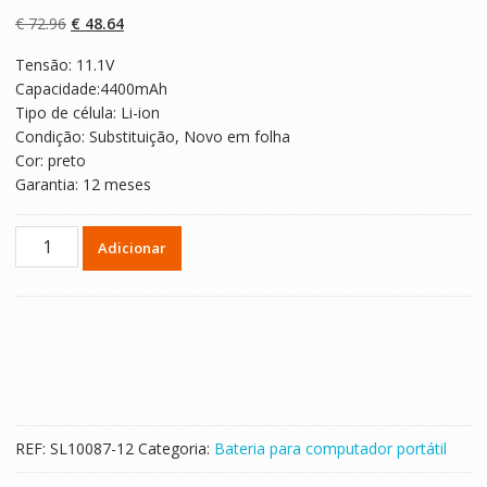
com
5.00
em 5
com base em
O
O
€
72.96
€
48.64
classificaçõe
s de clientes
preço
preço
Tensão: 11.1V
original
atual
Capacidade:4400mAh
era:
é:
Tipo de célula: Li-ion
€ 72.96.
€ 48.64.
Condição: Substituição, Novo em folha
Cor: preto
Garantia: 12 meses
Quantidade
Adicionar
de
Bateria
para
computador
portátil
ChiliGreen
Monza
N1,N2,N3
REF:
SL10087-12
Categoria:
Bateria para computador portátil