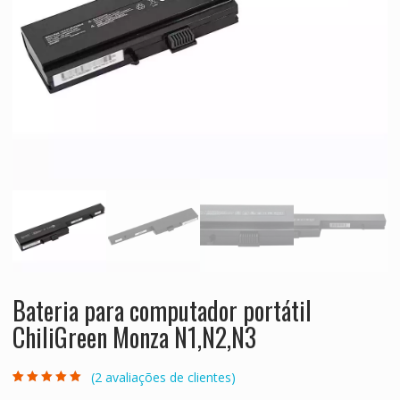
Bateria para computador portátil
ChiliGreen Monza N1,N2,N3
(
2
avaliações de clientes)
Classificado
2