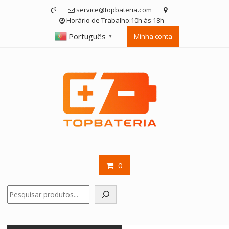
Skip
service@topbateria.com
to
Horário de Trabalho:10h às 18h
content
Português
Minha conta
▼
0
Pesquisar