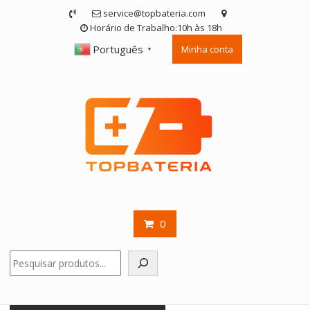
Skip
service@topbateria.com
to
Horário de Trabalho:10h às 18h
content
Português
Minha conta
▼
0
Pesquisar