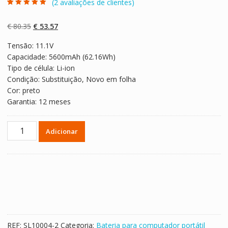
(
2
avaliações de clientes)
Classificado
2
com
5.00
em 5
com base em
O
O
€
80.35
€
53.57
classificaçõe
s de clientes
preço
preço
Tensão: 11.1V
original
atual
Capacidade: 5600mAh (62.16Wh)
era:
é:
Tipo de célula: Li-ion
€ 80.35.
€ 53.57.
Condição: Substituição, Novo em folha
Cor: preto
Garantia: 12 meses
Quantidade
Adicionar
de
Bateria
para
computador
portátil
CLEVO
6-
87-
REF:
SL10004-2
Categoria:
Bateria para computador portátil
C450S-