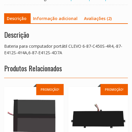
4R4,-87-
E412S-
Descrição
Informação adicional
Avaliações (2)
4Y4A,6-
87-
E412S-
Descrição
4D7A
Bateria para computador portátil CLEVO 6-87-C450S-4R4,-87-
E412S-4Y4A,6-87-E412S-4D7A
Produtos Relacionados
PROMOÇÃO!
PROMOÇÃO!