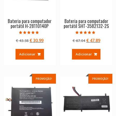
Bateria para computador
Bateria para computador
portátil H-28110140P
portátil SHT-3582132-2S
Avaliação
Avaliação
O
O
O
O
€
30.99
€
47.89
€
43.38
€
67.04
5.00
5.00
de 5
de 5
preço
preço
preço
preço
original
atual
original
atual
Adicionar
Adicionar
era:
é:
era:
é:
€ 43.38.
€ 30.99.
€ 67.04.
€ 47.89.
PROMOÇÃO!
PROMOÇÃO!