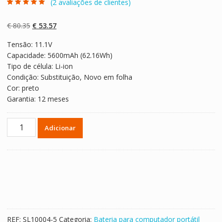
(
2
avaliações de clientes)
Classificado
2
com
5.00
em 5
com base em
O
O
€
80.35
€
53.57
classificaçõe
s de clientes
preço
preço
Tensão: 11.1V
original
atual
Capacidade: 5600mAh (62.16Wh)
era:
é:
Tipo de célula: Li-ion
€ 80.35.
€ 53.57.
Condição: Substituição, Novo em folha
Cor: preto
Garantia: 12 meses
Quantidade
Adicionar
de
Bateria
para
computador
portátil
CLEVO
B4100M,B4105,B5100M,B5130M,B7110,B7130
REF:
SL10004-5
Categoria:
Bateria para computador portátil