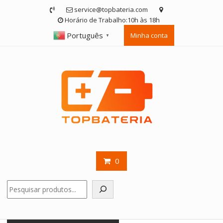
Skip
service@topbateria.com
to
Horário de Trabalho:10h às 18h
content
Português
Minha conta
▼
0
Pesquisar