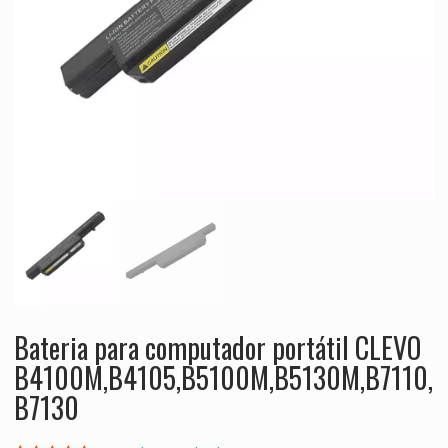
Bateria para computador portátil CLEVO
B4100M,B4105,B5100M,B5130M,B7110,
B7130