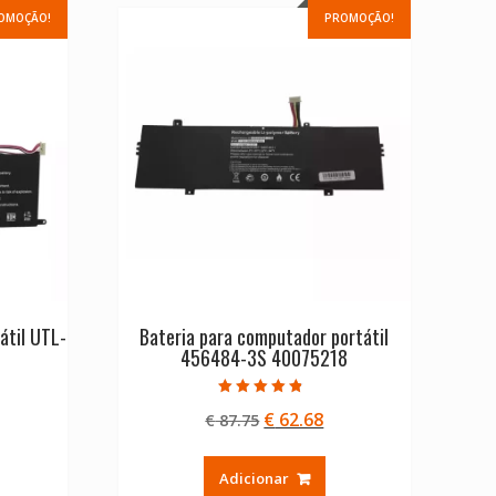
OMOÇÃO!
PROMOÇÃO!
átil UTL-
Bateria para computador portátil
456484-3S 40075218
Avaliação
O
O
€
62.68
€
87.75
4.50
de 5
eço
preço
preço
ual
original
atual
Adicionar
era:
é: