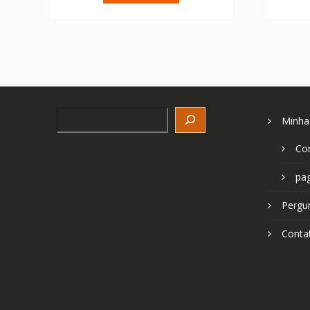
€ 67.04.
€ 47.89.
Search
Minha
Co
pa
Pergu
Conta