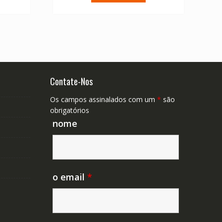
58.45.
€ 87.75.
€ 62.68.
Contate-Nos
Os campos assinalados com um
*
são
obrigatórios
nome
o email
*