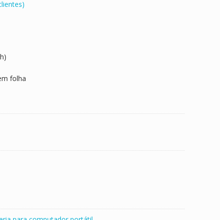
lientes)
h)
em folha
eria para computador portátil