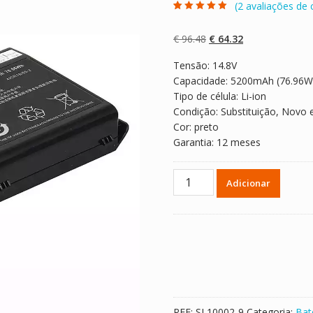
(
2
avaliações de c
Classificado
2
com
5.00
em 5
com base em
O
O
€
96.48
€
64.32
classificaçõe
s de clientes
preço
preço
Tensão: 14.8V
original
atual
Capacidade: 5200mAh (76.96W
era:
é:
Tipo de célula: Li-ion
€ 96.48.
€ 64.32.
Condição: Substituição, Novo 
Cor: preto
Garantia: 12 meses
Quantidade
Adicionar
de
Bateria
para
computador
portátil
CLEVO
LDLC
Saturne
REF:
SL10002-9
Categoria:
Bat