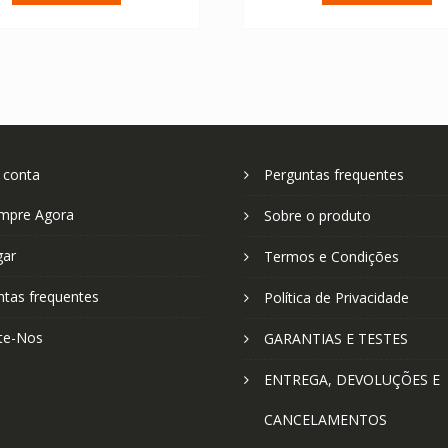
€ 75.92.
€ 54.23.
€ 81.83.
€ 
 conta
Perguntas frequentes
mpre Agora
Sobre o produto
gar
Termos e Condições
ntas frequentes
Política de Privacidade
te-Nos
GARANTIAS E TESTES
ENTREGA, DEVOLUÇÕES E
CANCELAMENTOS