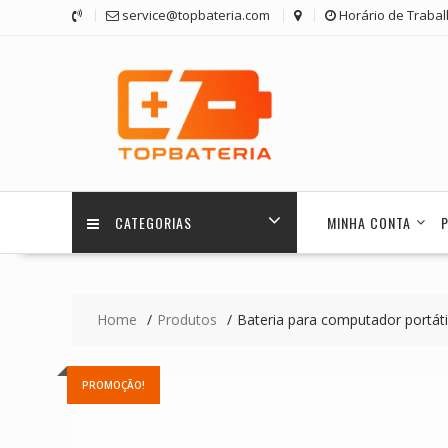
Skip
service@topbateria.com
Horário de Trabal
to
content
CATEGORIAS
MINHA CONTA
Home
Produtos
Bateria para computador portát
PROMOÇÃO!