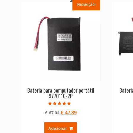
PROMOÇÃO!
Bateria para computador portátil
Bateri
9770110-2P
Avaliação
O
O
€
47.89
€
67.04
4.50
de 5
preço
preço
original
atual
Adicionar
era:
é: