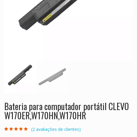
Bateria para computador portátil CLEVO
W170ER,W170HN,W170HR
(
2
avaliações de clientes)
Classificado
2