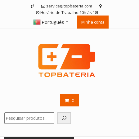
Skip
service@topbateria.com
to
Horário de Trabalho:10h às 18h
content
Português
Minha conta
▼
0
Pesquisar