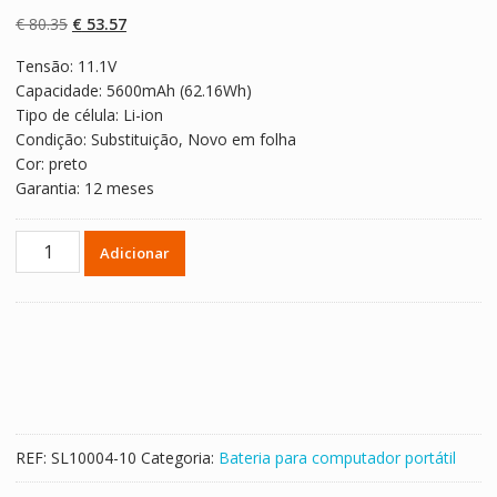
com
4.50
em
5 com base
O
O
€
80.35
€
53.57
em
classificaçõe
preço
preço
s de
Tensão: 11.1V
original
atual
clientes
Capacidade: 5600mAh (62.16Wh)
era:
é:
Tipo de célula: Li-ion
€ 80.35.
€ 53.57.
Condição: Substituição, Novo em folha
Cor: preto
Garantia: 12 meses
Quantidade
Adicionar
de
Bateria
para
computador
portátil
CLEVO
W170ER,W170HN,W170HR
REF:
SL10004-10
Categoria:
Bateria para computador portátil