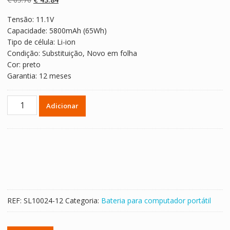
classificaçõe
s de clientes
preço
preço
Tensão: 11.1V
original
atual
Capacidade: 5800mAh (65Wh)
era:
é:
Tipo de célula: Li-ion
€ 65.76.
€ 43.84.
Condição: Substituição, Novo em folha
Cor: preto
Garantia: 12 meses
Quantidade
Adicionar
de
Bateria
para
computador
portátil
DELL
Inspiron
17-
REF:
SL10024-12
Categoria:
Bateria para computador portátil
3721