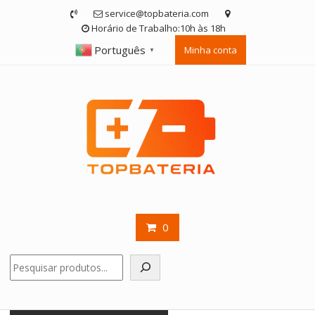
Skip
service@topbateria.com
to
Horário de Trabalho:10h às 18h
content
Português
Minha conta
▼
0
Pesquisar