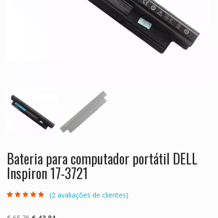
Bateria para computador portátil DELL
Inspiron 17-3721
(
2
avaliações de clientes)
Classificado
2
com
5.00
em 5
com base em
O
O
€
65.76
€
43.84