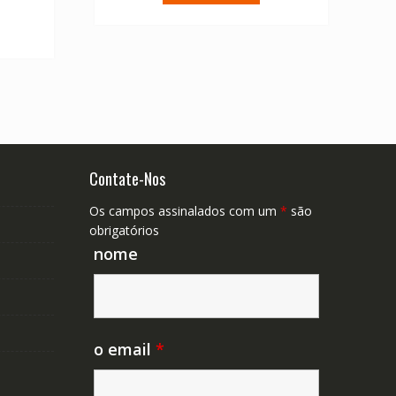
ual
€ 75.92.
€ 54.23.
45.77.
Contate-Nos
Os campos assinalados com um
*
são
obrigatórios
nome
o email
*