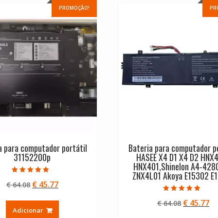
PROMOÇÃO!
PR
a para computador portátil
Bateria para computador po
31152200p
HASEE X4 D1 X4 D2 HNX
HNX401,Shinelon A4-428
ZNX4L01 Akoya E15302 E
Avaliação
O
O
€
45.77
€
64.08
5.00
de 5
preço
preço
Avaliação
O
O
€
45.77
€
64.08
5.00
original
atual
de 5
Adicionar
preço
pr
era:
é: