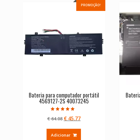
PROMOÇÃO!
Bateria para computador portátil
Bateri
4569127-2S 40073245
Avaliação
O
O
€
45.77
€
64.08
5.00
de 5
preço
preço
original
atual
Adicionar
era:
é: