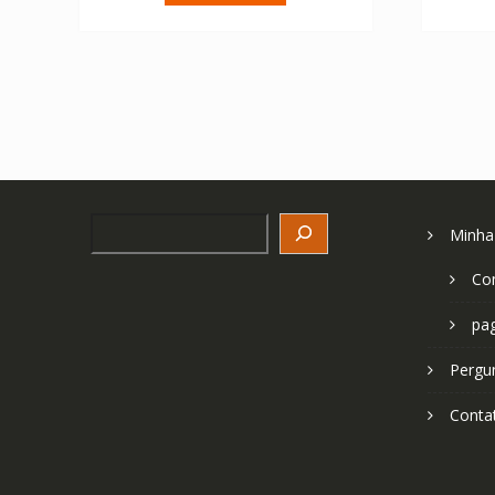
€ 64.08.
€ 45.77.
Search
Minha
Co
pa
Pergu
Conta