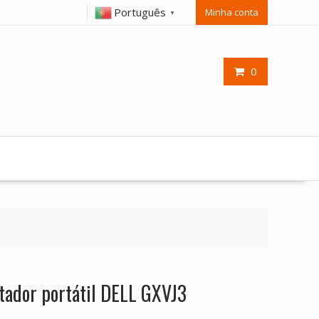
Português
Minha conta
▼
0
tador portátil DELL GXVJ3