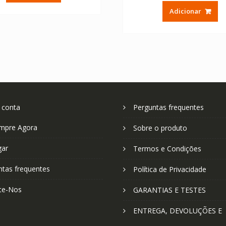
original
at
€ 64.08.
€ 45.77.
Adicionar
era:
é:
€ 64.08.
€ 
 conta
Perguntas frequentes
mpre Agora
Sobre o produto
gar
Termos e Condições
ntas frequentes
Política de Privacidade
te-Nos
GARANTIAS E TESTES
ENTREGA, DEVOLUÇÕES E