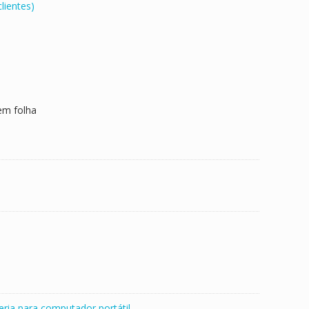
lientes)
em folha
eria para computador portátil