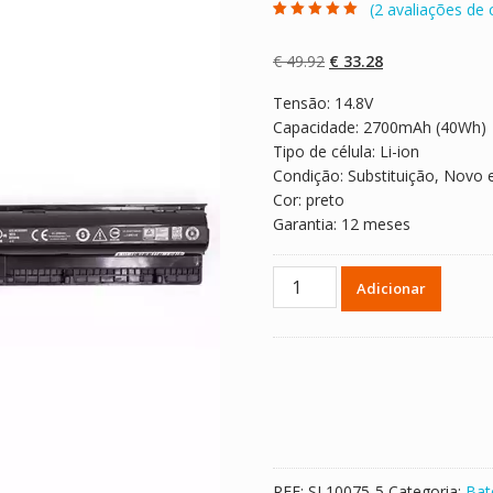
(
2
avaliações de c
Classificado
2
com
5.00
em 5
com base em
O
O
€
49.92
€
33.28
classificaçõe
s de clientes
preço
preço
Tensão: 14.8V
original
atual
Capacidade: 2700mAh (40Wh)
era:
é:
Tipo de célula: Li-ion
€ 49.92.
€ 33.28.
Condição: Substituição, Novo 
Cor: preto
Garantia: 12 meses
Quantidade
Adicionar
de
Bateria
para
computador
portátil
DELL
GXVJ3
REF:
SL10075-5
Categoria:
Bat