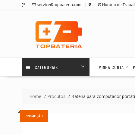
Skip
service@topbateria.com
Horário de Trabal
to
content
CATEGORIAS
MINHA CONTA
Home
Produtos
Bateria para computador portát
PROMOÇÃO!