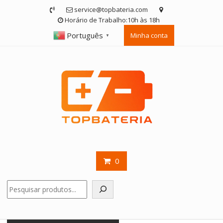
Skip
service@topbateria.com
to
Horário de Trabalho:10h às 18h
content
Português
Minha conta
▼
0
Pesquisar