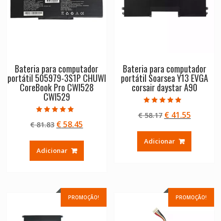
Bateria para computador
Bateria para computador
portátil 505979-3S1P CHUWI
portátil Soarsea Y13 EVGA
CoreBook Pro CWI528
corsair daystar A90
CWI529
Avaliação
O
O
€
41.55
€
58.17
5.00
Avaliação
de 5
O
O
€
58.45
€
81.83
preço
preço
5.00
de 5
preço
preço
original
atual
Adicionar
original
atual
era:
é:
Adicionar
era:
é:
€ 58.17.
€ 41.55.
€ 81.83.
€ 58.45.
PROMOÇÃO!
PROMOÇÃO!