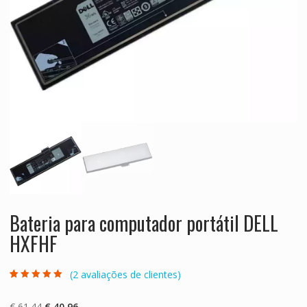
Bateria para computador portátil DELL
HXFHF
(
2
avaliações de clientes)
Classificado
2
com
5.00
em 5
com base em
O
O
€
61.44
€
40.96