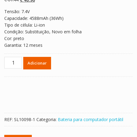
classificaçõe
s de clientes
preço
preço
Tensão: 7.4V
original
atual
Capacidade: 4588mAh (36Wh)
era:
é:
Tipo de célula: Li-ion
€ 61.44.
€ 40.96.
Condição: Substituição, Novo em folha
Cor: preto
Garantia: 12 meses
Quantidade
Adicionar
de
Bateria
para
computador
portátil
DELL
HXFHF
REF:
SL10098-1
Categoria:
Bateria para computador portátil