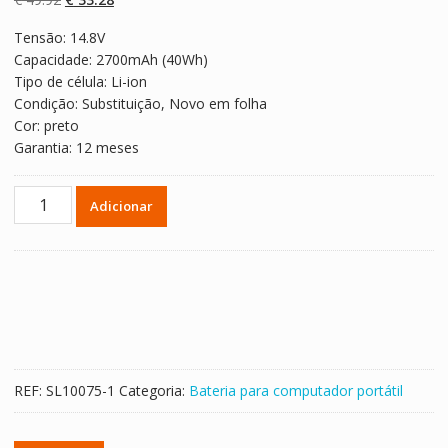
em
classificaçõe
preço
preço
s de
Tensão: 14.8V
original
atual
clientes
Capacidade: 2700mAh (40Wh)
era:
é:
Tipo de célula: Li-ion
€ 49.92.
€ 33.28.
Condição: Substituição, Novo em folha
Cor: preto
Garantia: 12 meses
Quantidade
Adicionar
de
Bateria
para
computador
portátil
DELL
M5Y1K
REF:
SL10075-1
Categoria:
Bateria para computador portátil