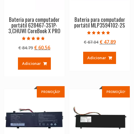
Bateria para computador
Bateria para computador
portátil 628467-3S1P-
portátil MLP3594102-2S
3,CHUWI CoreBook X PRO
Avaliação
O
O
€
47.89
€
67.04
5.00
Avaliação
de 5
O
O
€
60.56
€
84.79
preço
preço
4.50
de 5
preço
preço
original
atual
Adicionar
original
atual
era:
é:
Adicionar
era:
é:
€ 67.04.
€ 47.89.
€ 84.79.
€ 60.56.
PROMOÇÃO!
PROMOÇÃO!