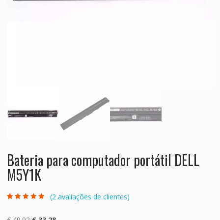
Bateria para computador portátil DELL
M5Y1K
(
2
avaliações de clientes)
Classificado
2
com
4.50
em
5 com base
O
O
€
49.92
€
33.28