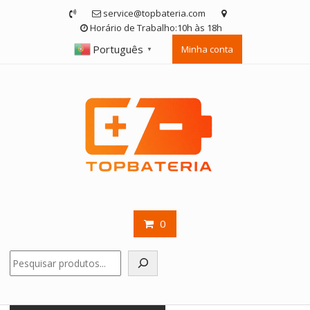
Skip
service@topbateria.com
to
Horário de Trabalho:10h às 18h
content
Português
Minha conta
▼
0
Pesquisar