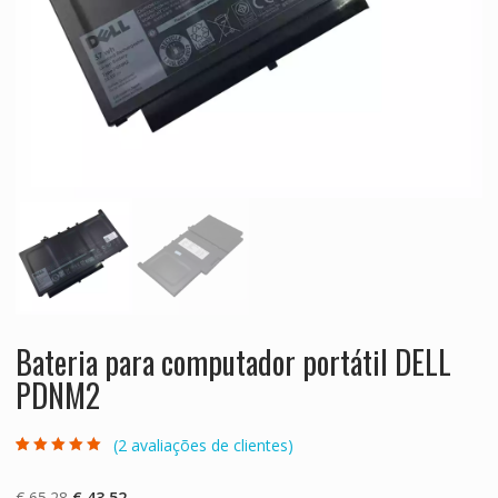
Bateria para computador portátil DELL
PDNM2
(
2
avaliações de clientes)
Classificado
2
com
5.00
em 5
com base em
O
O
€
65.28
€
43.52