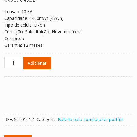
classificaçõe
s de clientes
preço
preço
Tensão: 10.8V
original
atual
Capacidade: 4400mAh (47Wh)
era:
é:
Tipo de célula: Li-ion
€ 65.28.
€ 43.52.
Condição: Substituição, Novo em folha
Cor: preto
Garantia: 12 meses
Quantidade
Adicionar
de
Bateria
para
computador
portátil
DELL
PDNM2
REF:
SL10101-1
Categoria:
Bateria para computador portátil