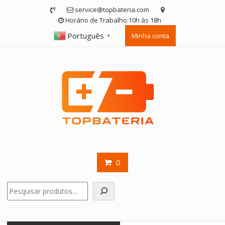
Skip
service@topbateria.com
to
Horário de Trabalho:10h às 18h
content
Português
Minha conta
▼
0
Pesquisar