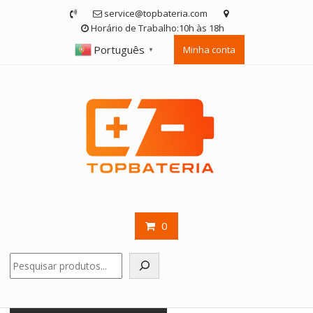
Skip
service@topbateria.com
to
Horário de Trabalho:10h às 18h
content
Português
Minha conta
▼
0
Pesquisar