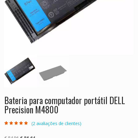
Bateria para computador portátil DELL
Precision M4800
(
2
avaliações de clientes)
Classificado
2
com
5.00
em 5
com base em
O
O
€
84.96
€
56.64