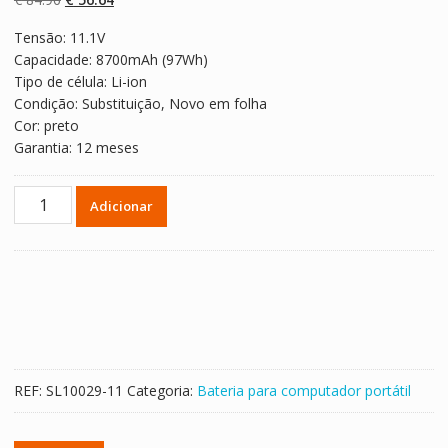
classificaçõe
s de clientes
preço
preço
Tensão: 11.1V
original
atual
Capacidade: 8700mAh (97Wh)
era:
é:
Tipo de célula: Li-ion
€ 84.96.
€ 56.64.
Condição: Substituição, Novo em folha
Cor: preto
Garantia: 12 meses
Quantidade
Adicionar
de
Bateria
para
computador
portátil
DELL
Precision
M4800
REF:
SL10029-11
Categoria:
Bateria para computador portátil