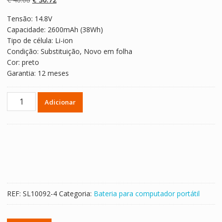
classificaçõe
s de clientes
preço
preço
Tensão: 14.8V
original
atual
Capacidade: 2600mAh (38Wh)
era:
é:
Tipo de célula: Li-ion
€ 46.08.
€ 30.72.
Condição: Substituição, Novo em folha
Cor: preto
Garantia: 12 meses
Quantidade
Adicionar
de
Bateria
para
computador
portátil
DELL
XXDG0
REF:
SL10092-4
Categoria:
Bateria para computador portátil