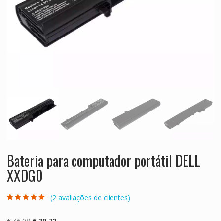
Bateria para computador portátil DELL
XXDG0
(
2
avaliações de clientes)
Classificado
2
com
5.00
em 5
com base em
O
O
€
46.08
€
30.72