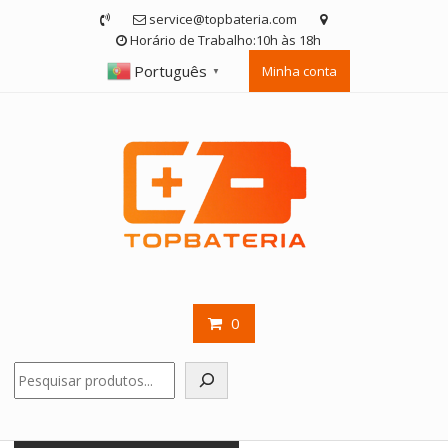
Skip
service@topbateria.com
to
Horário de Trabalho:10h às 18h
content
Português
Minha conta
▼
0
Pesquisar