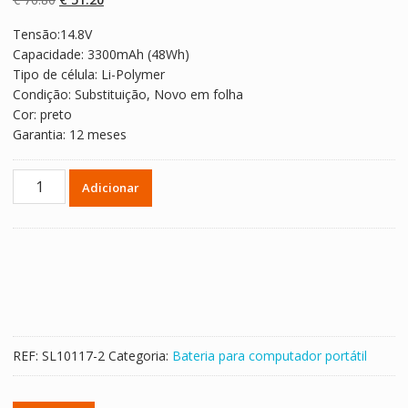
classificaçõe
s de clientes
preço
preço
Tensão:14.8V
original
atual
Capacidade: 3300mAh (48Wh)
era:
é:
Tipo de célula: Li-Polymer
€ 76.80.
€ 51.20.
Condição: Substituição, Novo em folha
Cor: preto
Garantia: 12 meses
Quantidade
Adicionar
de
Bateria
para
computador
portátil
FUJITSU
FMVNBP230
REF:
SL10117-2
Categoria:
Bateria para computador portátil