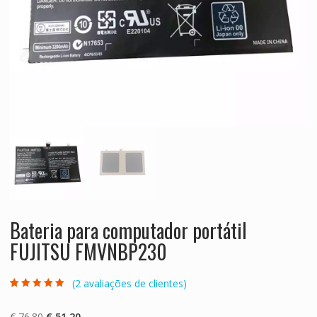
Bateria para computador portátil
FUJITSU FMVNBP230
(
2
avaliações de clientes)
Classificado
2
com
5.00
em 5
com base em
O
O
€
76.80
€
51.20