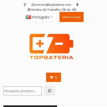
Skip
service@topbateria.com
to
Horário de Trabalho:10h às 18h
content
Português
Minha conta
▼
0
Pesquisar