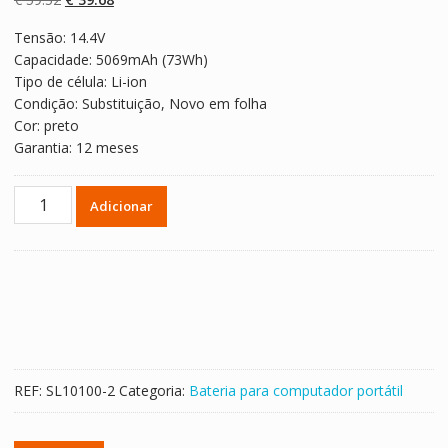
em
classificaçõe
preço
preço
s de
Tensão: 14.4V
original
atual
clientes
Capacidade: 5069mAh (73Wh)
era:
é:
Tipo de célula: Li-ion
€ 59.52.
€ 39.68.
Condição: Substituição, Novo em folha
Cor: preto
Garantia: 12 meses
Quantidade
Adicionar
de
Bateria
para
computador
portátil
HP
480385-
001
REF:
SL10100-2
Categoria:
Bateria para computador portátil