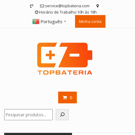
Skip
service@topbateria.com
to
Horário de Trabalho:10h às 18h
content
Português
Minha conta
▼
0
Pesquisar