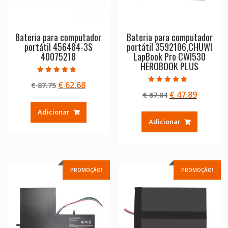
Bateria para computador
Bateria para computador
portátil 456484-3S
portátil 3592106,CHUWI
40075218
LapBook Pro CWI530
HEROBOOK PLUS
Avaliação
O
O
€
62.68
€
87.75
4.50
Avaliação
de 5
O
O
€
47.89
preço
preço
€
67.04
5.00
de 5
preço
preço
original
atual
Adicionar
original
atual
era:
é:
Adicionar
era:
é:
€ 87.75.
€ 62.68.
€ 67.04.
€ 47.89.
PROMOÇÃO!
PROMOÇÃO!