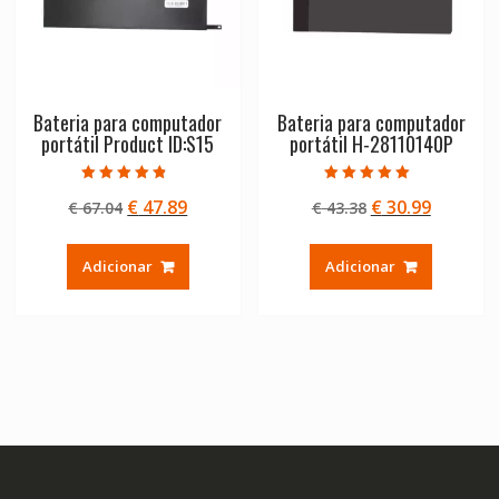
Bateria para computador
Bateria para computador
portátil Product ID:S15
portátil H-28110140P
Avaliação
Avaliação
O
O
O
O
€
47.89
€
30.99
€
67.04
€
43.38
4.50
5.00
de 5
de 5
preço
preço
preço
preço
original
atual
original
atual
Adicionar
Adicionar
era:
é:
era:
é:
€ 67.04.
€ 47.89.
€ 43.38.
€ 30.99.