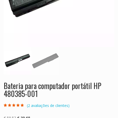
Bateria para computador portátil HP
480385-001
(
2
avaliações de clientes)
Classificado
2
com
4.50
em
5 com base
O
O
€
59.52
€
39.68