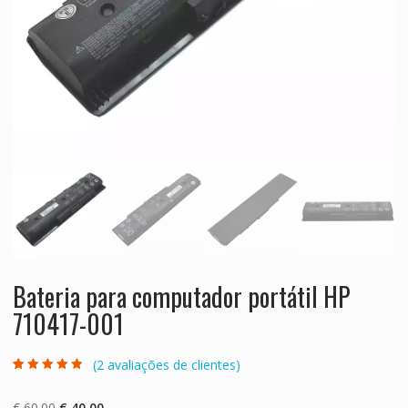
Bateria para computador portátil HP
710417-001
(
2
avaliações de clientes)
Classificado
2
com
4.50
em
5 com base
O
O
€
60.00
€
40.00