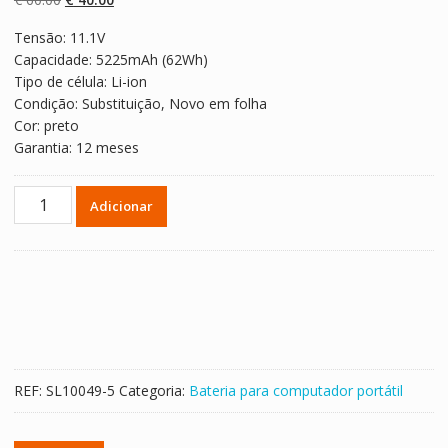
em
classificaçõe
preço
preço
s de
Tensão: 11.1V
original
atual
clientes
Capacidade: 5225mAh (62Wh)
era:
é:
Tipo de célula: Li-ion
€ 60.00.
€ 40.00.
Condição: Substituição, Novo em folha
Cor: preto
Garantia: 12 meses
Quantidade
Adicionar
de
Bateria
para
computador
portátil
HP
710417-
001
REF:
SL10049-5
Categoria:
Bateria para computador portátil