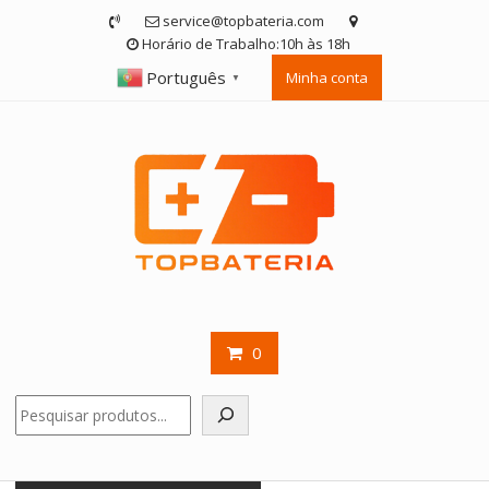
Skip
service@topbateria.com
to
Horário de Trabalho:10h às 18h
content
Português
Minha conta
▼
0
Pesquisar