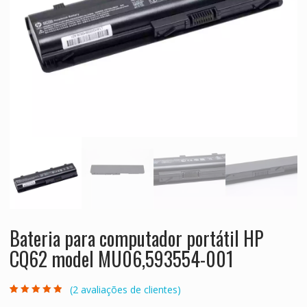
Bateria para computador portátil HP
CQ62 model MU06,593554-001
(
2
avaliações de clientes)
Classificado
2