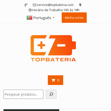
Skip
service@topbateria.com
to
Horário de Trabalho:10h às 18h
content
Português
Minha conta
▼
0
Pesquisar