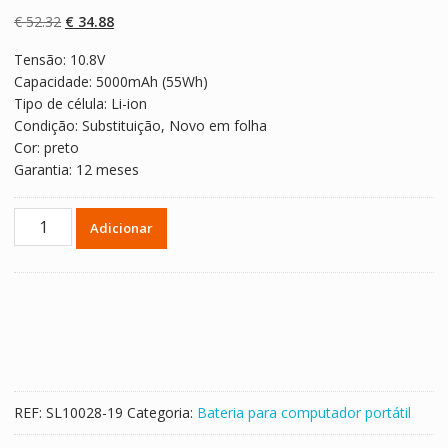
com
4.50
em
5 com base
O
O
€
52.32
€
34.88
em
classificaçõe
preço
preço
s de
Tensão: 10.8V
original
atual
clientes
Capacidade: 5000mAh (55Wh)
era:
é:
Tipo de célula: Li-ion
€ 52.32.
€ 34.88.
Condição: Substituição, Novo em folha
Cor: preto
Garantia: 12 meses
Quantidade
Adicionar
de
Bateria
para
computador
portátil
HP
CQ62
model
REF:
SL10028-19
Categoria:
Bateria para computador portátil
MU06,593554-
001